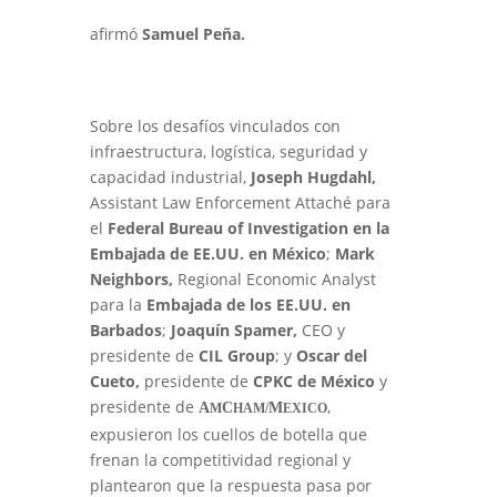
afirmó
Samuel Peña.
Sobre los desafíos vinculados con
infraestructura, logística, seguridad y
capacidad industrial,
Joseph Hugdahl,
Assistant Law Enforcement Attaché para
el
Federal Bureau of Investigation en la
Embajada de EE.UU. en México
;
Mark
Neighbors,
Regional Economic Analyst
para la
Embajada de los EE.UU. en
Barbados
;
Joaquín Spamer,
CEO y
presidente de
CIL Group
; y
Oscar del
Cueto,
presidente de
CPKC de México
y
presidente de
,
A
C
M
M
HAM/
EXICO
expusieron los cuellos de botella que
frenan la competitividad regional y
plantearon que la respuesta pasa por