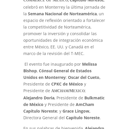
C
OF M
OMMERCE
EXICO,
celebró en Monterrey la última jornada de
la
Semana Nacional de Norteamérica
, un
espacio de reflexión orientado a fortalecer
la competitividad de Norteamérica,
promover la inversión y consolidar las
oportunidades de integración económica
entre México, EE. UU. y Canadá en el
marco de la revisión del T-MEC.
El evento fue inaugurado por
Melissa
Bishop
,
Cónsul General de Estados
Unidos en Monterrey
;
Oscar del Cueto,
Presidente de
CPKC de México
y
Presidente de
;
A
C
M
M
HAM/
EXICO
Alejandro Doria
, Presidente de
Bulkmatic
de México
y Presidente de
AmCham
Capítulo Noreste
; y
Grace Lingow,
Directora General del
Capítulo Noreste
.
En sus palabras de bienvenida,
Alejandro