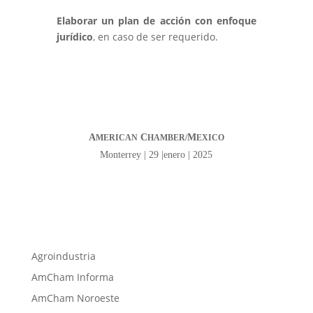
Elaborar un plan de acción con enfoque
jurídico
, en caso de ser requerido.
A
C
M
MERICAN
HAMBER/
EXICO
Monterrey | 29 |enero | 2025
Agroindustria
AmCham Informa
AmCham Noroeste