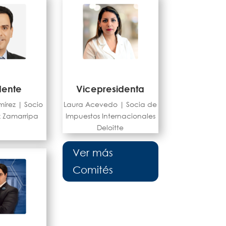
dente
Vicepresidenta
mírez |
Socio
Laura Acevedo |
Socia de
z Zamarripa
Impuestos Internacionales
Deloitte
Ver más
Comités