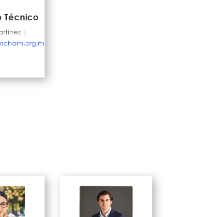
o Técnico
artínez |
mcham.org.m
x