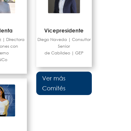
denta
Vicepresidente
z |
Directora
Diego Naveda
|
Consultor
iones con
Senior
erno
de Cabildeo |
GEP
siCo
Ver más
Comités