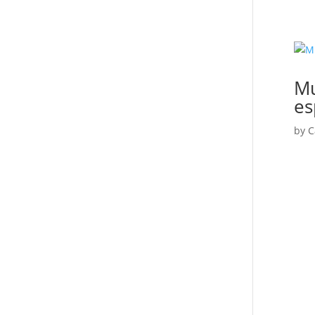
Mu
es
by
C