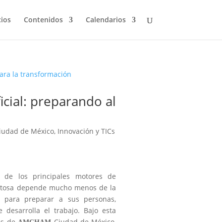
cios
Contenidos
Calendarios
ficial: preparando al
iudad de México
,
Innovación y TICs
o de los principales motores de
xitosa depende mucho menos de la
s para preparar a sus personas,
 desarrolla el trabajo. Bajo esta
es de
Ciudad de México,