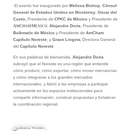
El evento fue inaugurado por
Melissa Bishop
,
Cónsul
General de Estados Unidos en Monterrey
;
Oscar del
Cueto,
Presidente de
CPKC de México
y Presidente de
;
Alejandro Doria
, Presidente de
A
C
M
M
HAM/
EXICO
Bulkmatic de México
y Presidente de
AmCham
Capítulo Noreste
; y
Grace Lingow,
Directora General
del
Capítulo Noreste
.
En sus palabras de bienvenida,
Alejandro Doria
subrayó que el Noreste es una región que entiende
cómo producir, cómo exportar, cómo mover mercancías
y cómo integrarse a los grandes mercados
internacionales, y llamó a las empresas a participar
activamente en los espacios institucionales para
compartir información, construir propuestas y fortalecer
la coordinación regional.