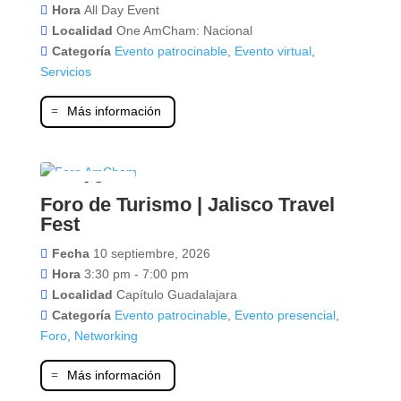
Hora
All Day Event
Localidad
One AmCham: Nacional
Categoría
Evento patrocinable
,
Evento virtual
,
Servicios
Más información
10
Foro de Turismo | Jalisco Travel
septiembre
Fest
Fecha
10 septiembre, 2026
Hora
3:30 pm - 7:00 pm
Localidad
Capítulo Guadalajara
Categoría
Evento patrocinable
,
Evento presencial
,
Foro
,
Networking
Más información