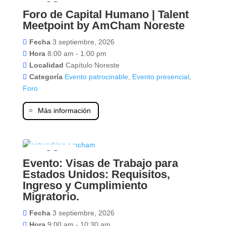
03
Foro de Capital Humano | Talent
septiembre
Meetpoint by AmCham Noreste
Fecha
3 septiembre, 2026
Hora
8:00 am - 1:00 pm
Localidad
Capítulo Noreste
Categoría
Evento patrocinable
,
Evento presencial
,
Foro
Más información
03
Evento: Visas de Trabajo para
septiembre
Estados Unidos: Requisitos,
Ingreso y Cumplimiento
Migratorio.
Fecha
3 septiembre, 2026
Hora
9:00 am - 10:30 am