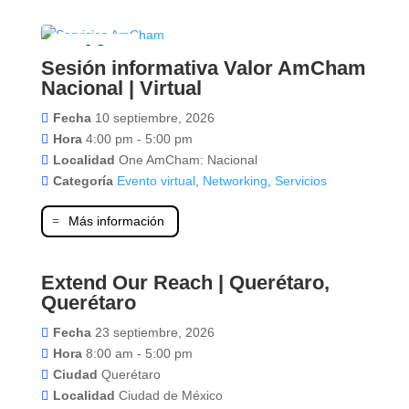
10
Sesión informativa Valor AmCham
septiembre
Nacional | Virtual
Fecha
10 septiembre, 2026
Hora
4:00 pm - 5:00 pm
Localidad
One AmCham: Nacional
Categoría
Evento virtual
,
Networking
,
Servicios
Más información
Extend Our Reach | Querétaro,
23
Querétaro
septiembre
Fecha
23 septiembre, 2026
Hora
8:00 am - 5:00 pm
Ciudad
Querétaro
Localidad
Ciudad de México