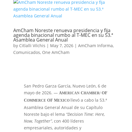
AmCham Noreste renueva presidencia y fija
agenda binacional rumbo al T-MEC en su 53.ª
Asamblea General Anual
by
Citlalli Vilchis
|
May 7, 2026
|
AmCham Informa
,
Comunicados
,
One AmCham
San Pedro Garza García, Nuevo León, 6 de
mayo de 2026. —
A
C
OF
MERICAN
HAMBER/
llevó a cabo la 53.ª
C
OF M
OMMERCE
EXICO
Asamblea General Anual de su Capítulo
Noreste bajo el lema
“Decision Time: Here,
Now, Together”
, con 400 líderes
empresariales, autoridades y