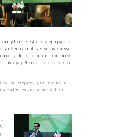
éxico y lo que está en juego para el
 discutieron cuáles son las nuevas
nicos, y de inclusión e innovación
 cuyo papel en el flujo comercial
teza, las empresas, no importa el
innovación, eso es su verdadero
ra
V;
p;