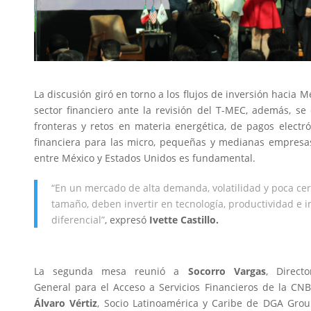
La discusión giró en torno a los flujos de inversión hacia M
sector financiero ante la revisión del T-MEC, además, se
fronteras y retos en materia energética, de pagos electró
financiera para las micro, pequeñas y medianas empresas,
entre México y Estados Unidos es fundamental.
“En un mercado de alta demanda, volatilidad y poca cer
tamaño, deben invertir en tecnología, productividad e 
diferencial
”
, expresó
Ivette Castillo.
La segunda mesa reunió a
Socorro Vargas
, Directo
General para el Acceso a Servicios Financieros de la CNB
Álvaro Vértiz
, Socio Latinoamérica y Caribe de DGA Grou