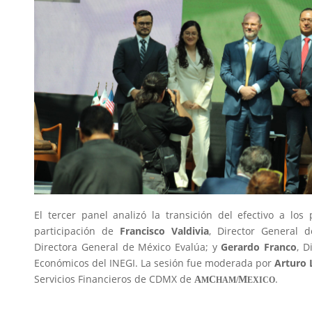
El tercer panel analizó la transición del efectivo a los
participación de
Francisco Valdivia
, Director General 
Directora General de México Evalúa; y
Gerardo Franco
, D
Económicos del INEGI. La sesión fue moderada por
Arturo 
Servicios Financieros de CDMX de
.
A
C
M
M
HAM/
EXICO