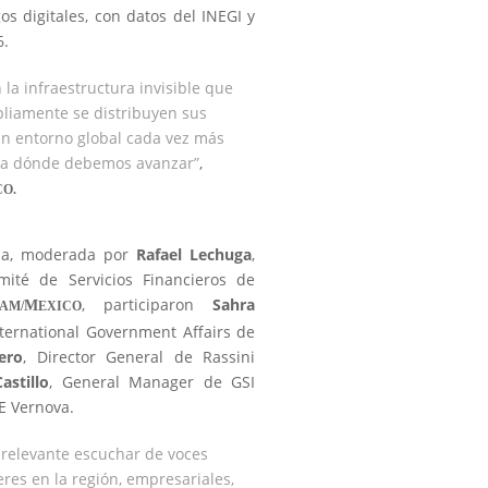
gos digitales, con datos del INEGI y
6.
 la infraestructura invisible que
liamente se distribuyen sus
un entorno global cada vez más
acia dónde debemos avanzar”
,
CO.
sa, moderada por
Rafael Lechuga
,
mité de Servicios Financieros de
, participaron
Sahra
M
AM/
EXICO
nternational Government Affairs de
ero
, Director General de Rassini
astillo
, General Manager de GSI
E Vernova.
relevante escuchar de voces
eres en la región, empresariales,