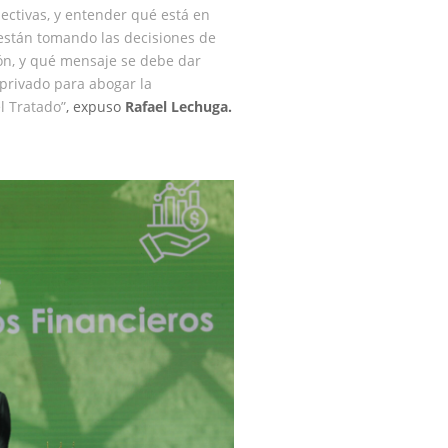
ectivas, y entender qué está en
están tomando las decisiones de
ón, y qué mensaje se debe dar
 privado para abogar la
l Tratado”
, expuso
Rafael Lechuga.