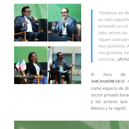
“Tenemos en Mé
un lado seguimo
teniendo un rol
lado, vemos las 
siguen avanzand
muy positivos.
nos gustaría, e
correcta”
, afir
El Foro de S
r
A
C
M
M
HAM/
EXICO
como espacio de diá
sector privado bina
y los actores que
México y la región.