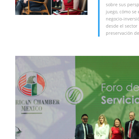
sobre sus persp
juego, cómo se 
negocio-inversi
desde el sector
preservación de