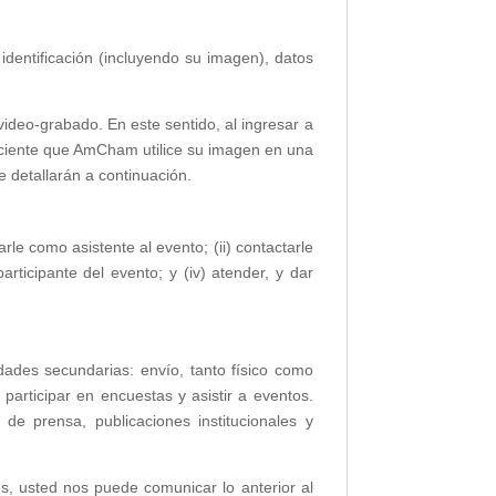
dentificación (incluyendo su imagen), datos
ideo-grabado. En este sentido, al ingresar a
ciente que AmCham utilice su imagen en una
e detallarán a continuación.
rle como asistente al evento; (ii) contactarle
articipante del evento; y (iv) atender, y dar
dades secundarias: envío, tanto físico como
participar en encuestas y asistir a eventos.
 de prensa, publicaciones institucionales y
s, usted nos puede comunicar lo anterior al