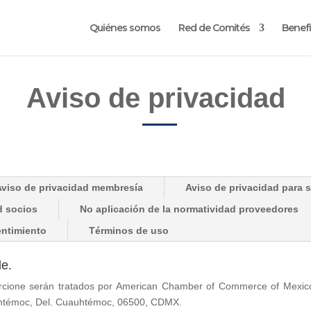
Quiénes somos
Red de Comités
Benefi
Aviso de privacidad
Aviso de privacidad membresía
Aviso de privacidad para 
d socios
No aplicación de la normatividad proveedores
entimiento
Términos de uso
le.
rcione serán tratados por American Chamber of Commerce of Mexico
auhtémoc, Del. Cuauhtémoc, 06500, CDMX.