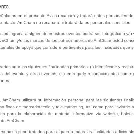
ento
ñaladas en el presente Aviso recabará y tratará datos personales de i
contacto. AmCham no recabará ni tratará datos personales sensibles.
sted ingresa a alguno de nuestros eventos podrá ser fotografiado y/o v
 AmCham y/o las marcas de los patrocinadores de AmCham usted cons
teriales de apoyo que considere pertinentes para las finalidades que s
s para las siguientes finalidades primarias: (i) Identificarle y registra
as del evento y otros eventos; (iii) entregarle reconocimientos como p
arios.
 AmCham utilizará su información personal para las siguientes finali
on fines de mercadotecnia y tele-marketing, así como para invitarle a 
a para la elaboración de material informativo vía website, boletin
as de AmCham.
onales sean tratados para alguna o todas las finalidades adicionale