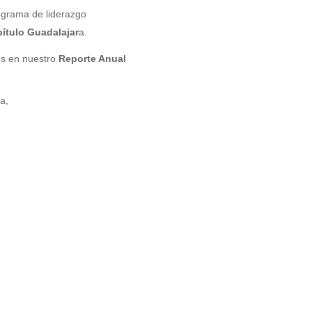
ograma de liderazgo
ítulo Guadalajar
a.
s en nuestro
Reporte Anual
a,