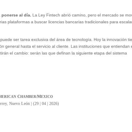
 ponerse al día.
La Ley Fintech abrió camino, pero el mercado se mo
ias plataformas a buscar licencias bancarias tradicionales para escala
 puede ser tarea exclusiva del área de tecnología. Hoy la innovación ti
ón general hasta el servicio al cliente. Las instituciones que entiendan 
irán el cambio: serán las que definan la siguiente etapa del sistema
C
M
MERICAN
HAMBER/
EXICO
rey, Nuevo León | (29 | 04 | 2026)