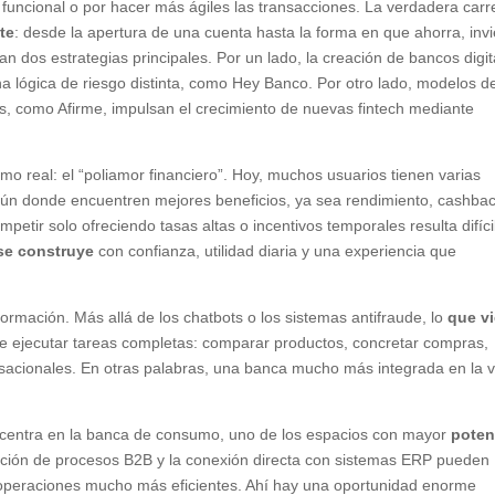
funcional o por hacer más ágiles las transacciones. La verdadera carr
nte
: desde la apertura de una cuenta hasta la forma en que ahorra, invi
 dos estrategias principales. Por un lado, la creación de bancos digit
na lógica de riesgo distinta, como Hey Banco. Por otro lado, modelos d
as, como Afirme, impulsan el crecimiento de nuevas fintech mediante
 real: el “poliamor financiero”. Hoy, muchos usuarios tienen varias
ún donde encuentren mejores beneficios, ya sea rendimiento, cashba
petir solo ofreciendo tasas altas o incentivos temporales resulta difíci
 se construye
con confianza, utilidad diaria y una experiencia que
sformación. Más allá de los chatbots o los sistemas antifraude, lo
que v
e ejecutar tareas completas: comparar productos, concretar compras,
rsacionales. En otras palabras, una banca mucho más integrada en la v
oncentra en la banca de consumo, uno de los espacios con mayor
poten
ización de procesos B2B y la conexión directa con sistemas ERP pueden
las operaciones mucho más eficientes. Ahí hay una oportunidad enorme