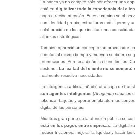
La banca ya no compite solo por ofrecer una app 
está en
digitalizar toda la experiencia del clie
paga o recibe atención. En ese camino se observan
con identidad propia, estructuras más ligeras y u
colaboración en los que instituciones consolidad
alianzas estratégicas.
También apareció un concepto tan provocador como
cuentas al mismo tiempo y mueven su dinero seg
promociones. Pero esa dinámica tiene límites. Com
sostener.
La lealtad del cliente no se compra:
realmente resuelva necesidades.
La inteligencia artificial añadió otra capa de tran
son agentes inteligentes
(
AI agents
) capaces d
tokenizar tarjetas y operar en plataformas conve
digital de las personas.
Mientras gran parte de la atención pública se c
está en los pagos entre empresas
. La digital
reducir fricciones, mejorar la liquidez y hacer 