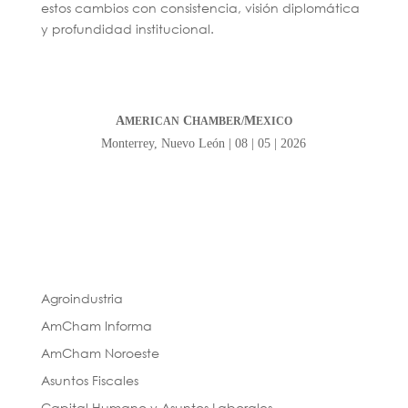
estos cambios con consistencia, visión diplomática
y profundidad institucional.
A
C
M
MERICAN
HAMBER/
EXICO
Monterrey, Nuevo León | 08 | 05 | 2026
Agroindustria
AmCham Informa
AmCham Noroeste
Asuntos Fiscales
Capital Humano y Asuntos Laborales