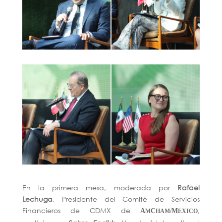
En la primera mesa, moderada por
Rafael
Lechuga
, Presidente del Comité de Servicios
Financieros de CDMX de
,
A
C
M
M
HAM/
EXICO