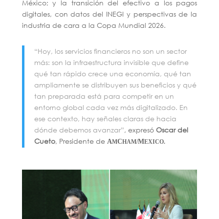
México; y la transición del efectivo a los pagos
digitales, con datos del INEGI y perspectivas de la
industria de cara a la Copa Mundial 2026.
“Hoy, los servicios financieros no son un sector
más: son la infraestructura invisible que define
qué tan rápido crece una economía, qué tan
ampliamente se distribuyen sus beneficios y qué
tan preparada está para competir en un
entorno global cada vez más digitalizado. En
ese contexto, hay señales claras de hacia
dónde debemos avanzar”
, expresó
Oscar del
Cueto
, Presidente de
A
C
M
M
HAM/
EXICO.