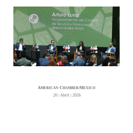
A
C
M
MERICAN
HAMBER/
EXICO
20 | Abril | 2026