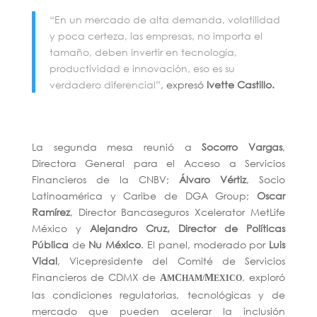
“En un mercado de alta demanda, volatilidad
y poca certeza, las empresas, no importa el
tamaño, deben invertir en tecnología,
productividad e innovación, eso es su
verdadero diferencial
”
, expresó
Ivette Castillo.
La segunda mesa reunió a
Socorro Vargas
,
Directora General para el Acceso a Servicios
Financieros de la CNBV;
Álvaro Vértiz
, Socio
Latinoamérica y Caribe de DGA Group;
Oscar
Ramírez
, Director Bancaseguros Xcelerator MetLife
México y
Alejandro Cruz, Director de Políticas
Pública
de
Nu México
. El panel, moderado por
Luis
Vidal
, Vicepresidente del Comité de Servicios
Financieros de CDMX de
, exploró
A
C
M
M
HAM/
EXICO
las condiciones regulatorias, tecnológicas y de
mercado que pueden acelerar la inclusión