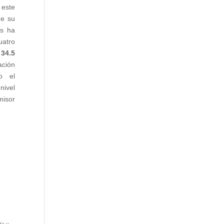
 este
de su
ís ha
uatro
34.5
ación
o el
ivel
misor
da y