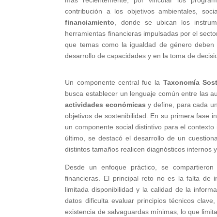
más recientemente, por vincular los programa
contribución a los objetivos ambientales, so
financiamiento
, donde se ubican los instru
herramientas financieras impulsadas por el secto
que temas como la igualdad de género deben i
desarrollo de capacidades y en la toma de decisi
Un componente central fue la
Taxonomía Sost
busca establecer un lenguaje común entre las aut
actividades económicas
y define, para cada un
objetivos de sostenibilidad. En su primera fase i
un componente social distintivo para el contexto 
último, se destacó el desarrollo de un cuestio
distintos tamaños realicen diagnósticos internos y
Desde un enfoque práctico, se compartieron 
financieras. El principal reto no es la falta de 
limitada disponibilidad y la calidad de la info
datos dificulta evaluar principios técnicos clave
existencia de salvaguardas mínimas, lo que limita 