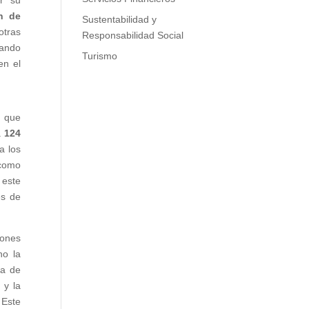
ar su
ón de
Sustentabilidad y
otras
Responsabilidad Social
yando
Turismo
en el
o que
a
124
a los
 como
 este
es de
iones
no la
ia de
 y la
 Este