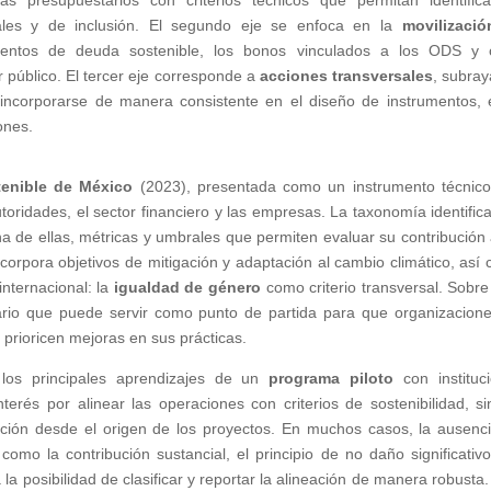
s presupuestarios con criterios técnicos que permitan identific
ciales y de inclusión. El segundo eje se enfoca en la
movilizaci
mentos de deuda sostenible, los bonos vinculados a los ODS y 
r público. El tercer eje corresponde a
acciones transversales
, subra
ncorporarse de manera consistente en el diseño de instrumentos, 
ones.
enible de México
(2023), presentada como un instrumento técnic
oridades, el sector financiero y las empresas. La taxonomía identific
a de ellas, métricas y umbrales que permiten evaluar su contribución 
ncorpora objetivos de mitigación y adaptación al cambio climático, así
internacional: la
igualdad de género
como criterio transversal. Sobre
nario que puede servir como punto de partida para que organizacion
 prioricen mejoras en sus prácticas.
los principales aprendizajes de un
programa piloto
con instituc
interés por alinear las operaciones con criterios de sostenibilidad, si
rmación desde el origen de los proyectos. En muchos casos, la ausenc
, como la contribución sustancial, el principio de no daño significativo
la posibilidad de clasificar y reportar la alineación de manera robusta.