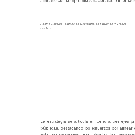
alinearlo con compromisos nacionales e internaci
Regina Rosales Talamas de Secretaría de Hacienda y Crédito
Público
La estrategia se articula en torno a tres ejes pr
públicas
, destacando los esfuerzos por alinear 