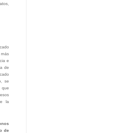
atos,
rcado
 más
cia e
ía de
rcado
o, se
y que
cesos
e la
onos
o de