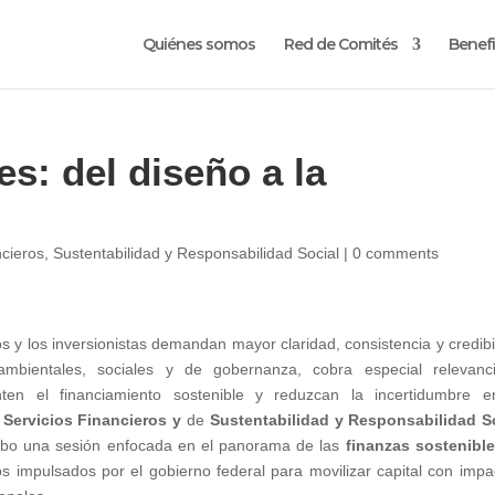
Quiénes somos
Red de Comités
Benefi
s: del diseño a la
ncieros
,
Sustentabilidad y Responsabilidad Social
|
0 comments
s y los inversionistas demandan mayor claridad, consistencia y credibi
ambientales, sociales y de gobernanza, cobra especial relevanc
nten el financiamiento sostenible y reduzcan la incertidumbre 
 Servicios Financieros y
de
Sustentabilidad y Responsabilidad S
abo una sesión enfocada en el panorama de las
finanzas sostenibl
os impulsados por el gobierno federal para movilizar capital con impa