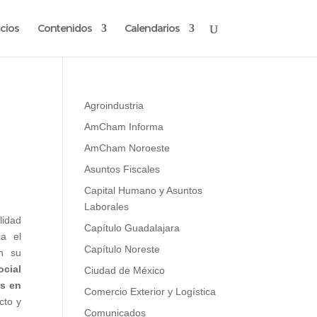
cios
Contenidos
Calendarios
Agroindustria
AmCham Informa
AmCham Noroeste
Asuntos Fiscales
Capital Humano y Asuntos
Laborales
lidad
Capítulo Guadalajara
ia el
Capítulo Noreste
en su
ocial
Ciudad de México
es en
Comercio Exterior y Logística
cto y
Comunicados