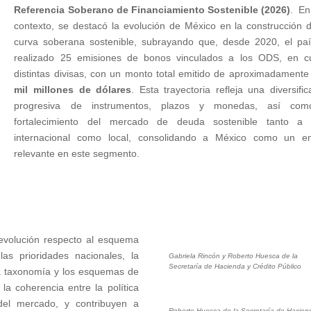
Referencia Soberano de Financiamiento Sostenible (2026)
. En
contexto, se destacó la evolución de México en la construcción 
curva soberana sostenible, subrayando que, desde 2020, el pa
realizado 25 emisiones de bonos vinculados a los ODS, en c
distintas divisas, con un monto total emitido de aproximadamente
mil millones de dólares
. Esta trayectoria refleja una diversific
progresiva de instrumentos, plazos y monedas, así com
fortalecimiento del mercado de deuda sostenible tanto a n
internacional como local, consolidando a México como un e
relevante en este segmento.
evolución respecto al esquema
las prioridades nacionales, la
Gabriela Rincón y Roberto Huesca de la
Secretaría de Hacienda y Crédito Público
 la taxonomía y los esquemas de
 la coherencia entre la política
 del mercado, y contribuyen a
Roberto Huesca de la Secretaría de Hacien