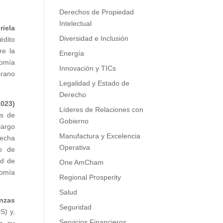
Derechos de Propiedad
Intelectual
riela
Diversidad e Inclusión
édito
re la
Energía
nomía
Innovación y TICs
erano
Legalidad y Estado de
Derecho
2023)
Líderes de Relaciones con
os de
Gobierno
largo
Manufactura y Excelencia
recha
Operativa
to de
ad de
One AmCham
nomía
Regional Prosperity
Salud
anzas
Seguridad
S) y,
Servicios Financieros