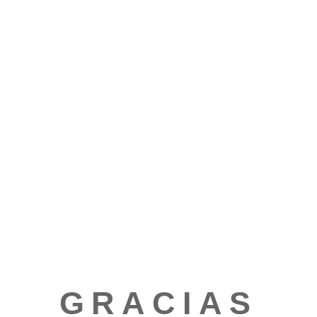
Comunicado Hermosillo
Comunicado Guadalajara
Comunicado Monterrey
GRACIAS