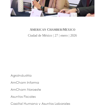
A
C
M
MERICAN
HAMBER/
EXICO
Ciudad de México | 27 | enero | 2026
Agroindustria
AmCham Informa
AmCham Noroeste
Asuntos Fiscales
Capital Humano y Asuntos Laborales