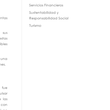
Servicios Financieros
Sustentabilidad y
intas
Responsabilidad Social
Turismo
 sus
stas
ibles
o una
nes.
 fue
lsar
 las
s con