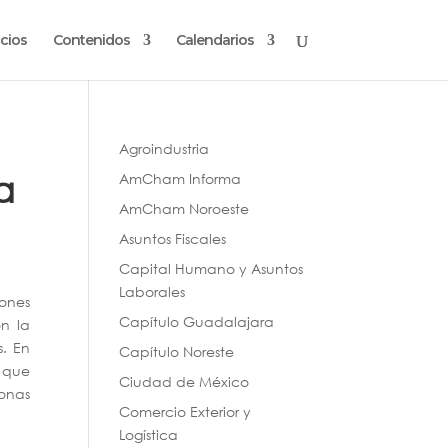
cios
Contenidos
Calendarios
Agroindustria
a
AmCham Informa
AmCham Noroeste
Asuntos Fiscales
Capital Humano y Asuntos
Laborales
ones
Capítulo Guadalajara
on la
s. En
Capítulo Noreste
n que
Ciudad de México
sonas
Comercio Exterior y
Logística