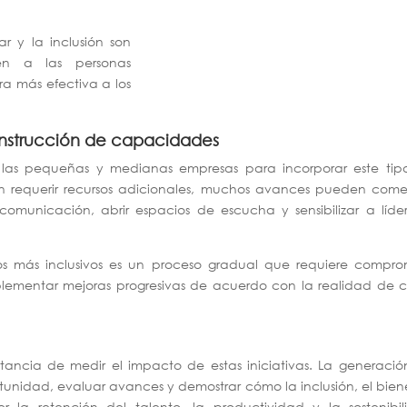
ar y la inclusión son
en a las personas
ra más efectiva a los
onstrucción de capacidades
an las pequeñas y medianas empresas para incorporar este tip
den requerir recursos adicionales, muchos avances pueden com
comunicación, abrir espacios de escucha y sensibilizar a líde
nos más inclusivos es un proceso gradual que requiere compro
mplementar mejoras progresivas de acuerdo con la realidad de
tancia de medir el impacto de estas iniciativas. La generaci
rtunidad, evaluar avances y demostrar cómo la inclusión, el bien
r la retención del talento, la productividad y la sostenibil