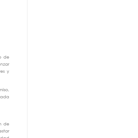
o de
enzar
res y
miso,
 cada
ón de
estar
idad