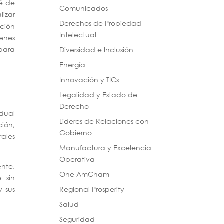
té de
Comunicados
lizar
Derechos de Propiedad
ación
Intelectual
enes
 para
Diversidad e Inclusión
Energía
Innovación y TICs
Legalidad y Estado de
Derecho
idual
Líderes de Relaciones con
ción,
Gobierno
rales
Manufactura y Excelencia
Operativa
ente.
One AmCham
 sin
y sus
Regional Prosperity
Salud
Seguridad