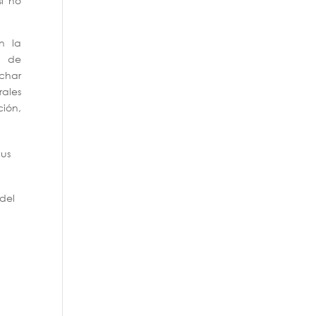
i no
n la
s de
char
ales
ción,