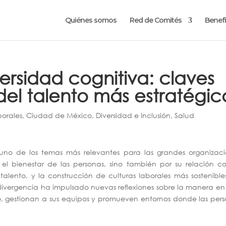
Quiénes somos
Red de Comités
Benefi
ersidad cognitiva: claves
del talento más estratégic
orales
,
Ciudad de México
,
Diversidad e Inclusión
,
Salud
no de los temas más relevantes para las grandes organizaci
 el bienestar de las personas, sino también por su relación c
talento, y la construcción de culturas laborales más sostenible
rodivergencia ha impulsado nuevas reflexiones sobre la manera e
o, gestionan a sus equipos y promueven entornos donde las per
.