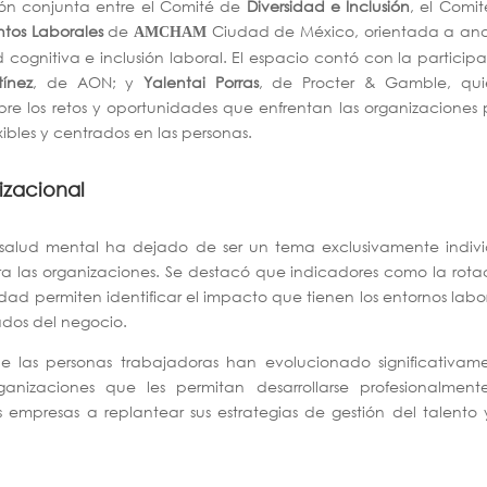
sión conjunta entre el Comité de
Diversidad e Inclusión
, el Comi
tos Laborales
de
Ciudad de México, orientada a ana
AMCHAM
d cognitiva e inclusión laboral. El espacio contó con la particip
ínez
, de AON; y
Yalentai Porras
, de Procter & Gamble, qui
bre los retos y oportunidades que enfrentan las organizaciones
exibles y centrados en las personas.
izacional
a salud mental ha dejado de ser un tema exclusivamente indiv
ara las organizaciones. Se destacó que indicadores como la rota
ad permiten identificar el impacto que tienen los entornos labo
tados del negocio.
de las personas trabajadoras han evolucionado significativam
izaciones que les permitan desarrollarse profesionalmente
empresas a replantear sus estrategias de gestión del talento 