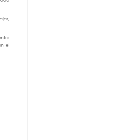
jar,
entre
an el