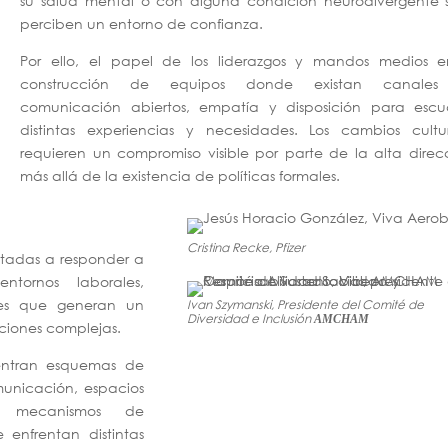
su salud mental o con alguna condición neurodivergente s
perciben un entorno de confianza.
Por ello, el papel de los liderazgos y mandos medios e
construcción de equipos donde existan canale
comunicación abiertos, empatía y disposición para escu
distintas experiencias y necesidades. Los cambios cultur
requieren un compromiso visible por parte de la alta direc
más allá de la existencia de políticas formales.
Cristina Recke, Pfizer
ntadas a responder a
tornos laborales,
es que generan un
Ivan Szymanski, Presidente del Comité de
Diversidad e Inclusión
AMCHAM
aciones complejas.
entran esquemas de
municación, espacios
y mecanismos de
nfrentan distintas