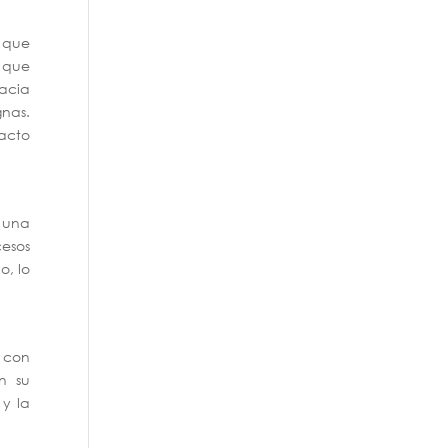
o que
e que
hacia
gnas.
pacto
 una
cesos
o, lo
 con
n su
 y la