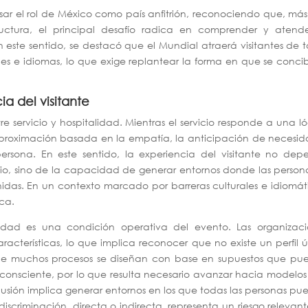
sar el rol de México como país anfitrión, reconociendo que, más
uctura, el principal desafío radica en comprender y atende
En este sentido, se destacó que el Mundial atraerá visitantes de 
giones e idiomas, lo que exige replantear la forma en que se conci
ia del visitante
tre servicio y hospitalidad. Mientras el servicio responde a una l
 aproximación basada en la empatía, la anticipación de necesi
rsona. En este sentido, la experiencia del visitante no dep
io, sino de la capacidad de generar entornos donde las person
das. En un contexto marcado por barreras culturales e idiomát
ica.
idad es una condición operativa del evento. Las organizaci
acterísticas, lo que implica reconocer que no existe un perfil 
có que muchos procesos se diseñan con base en supuestos que p
consciente, por lo que resulta necesario avanzar hacia modelo
inclusión implica generar entornos en los que todas las personas p
 discriminación, directa o indirecta, representa un riesgo relevan