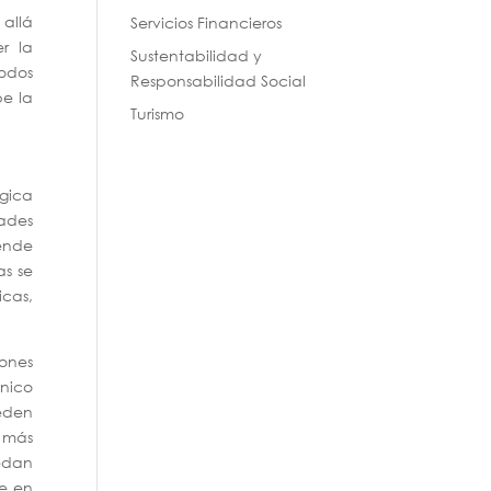
 allá
Servicios Financieros
r la
Sustentabilidad y
todos
Responsabilidad Social
be la
Turismo
ógica
dades
ende
as se
icas,
ones
único
ueden
s más
uedan
te en