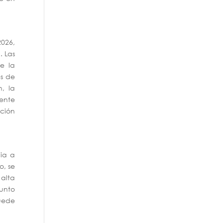
026,
. Las
de la
es de
, la
ente
ción
cia a
o, se
 alta
punto
puede