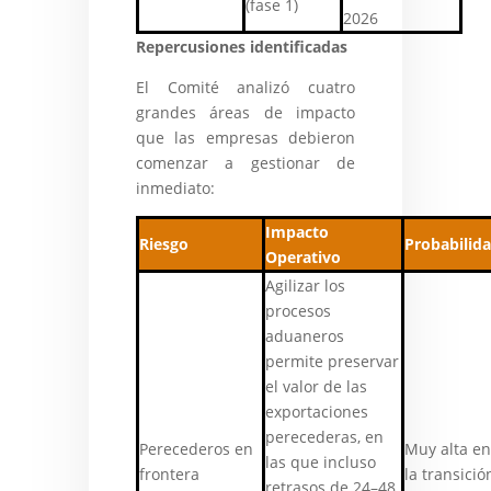
(fase 1)
2026
Repercusiones identificadas
El Comité analizó cuatro
grandes áreas de impacto
que las empresas debieron
comenzar a gestionar de
inmediato:
Impacto
Riesgo
Probabilid
Operativo
Agilizar los
procesos
aduaneros
permite preservar
el valor de las
exportaciones
perecederas, en
Perecederos en
Muy alta en
las que incluso
frontera
la transició
retrasos de 24–48