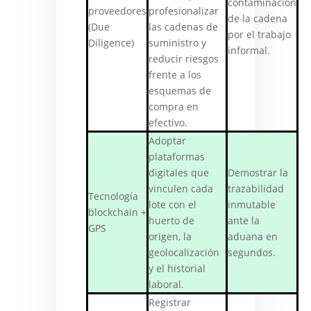
contaminación
proveedores
profesionalizar
de la cadena
(Due
las cadenas de
por el trabajo
Diligence)
suministro y
informal.
reducir riesgos
frente a los
esquemas de
compra en
efectivo.
Adoptar
plataformas
digitales que
Demostrar la
vinculen cada
trazabilidad
Tecnología
lote con el
inmutable
blockchain +
huerto de
ante la
GPS
origen, la
aduana en
geolocalización
segundos.
y el historial
laboral.
Registrar