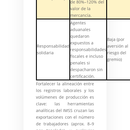
de 80%–120% del
valor de la
mercancía.
Agentes
aduanales
quedaron
Baja (por
expuestos a
Responsabilidad
aversión al
responsabilidades
solidaria
riesgo del
fiscales e incluso
gremio)
penales si
despacharon sin
certificación.
Fortalecer la alineación entre
los registros laborales y los
volúmenes de producción es
clave: las herramientas
analíticas del IMSS cruzan las
exportaciones con el número
de trabajadores (aprox. 8–9