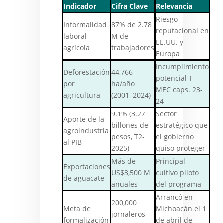
Indicador
Cifra Clave
Relevancia
Riesgo
Informalidad
87% de 2.78
reputacional en
laboral
M de
EE.UU. y
agrícola
trabajadores
Europa
Incumplimiento
Deforestación
44,766
potencial T-
por
ha/año
MEC caps. 23-
agricultura
(2001–2024)
24
9.1% (3.27
Sector
Aporte de la
billones de
estratégico que
agroindustria
pesos, T2-
el gobierno
al PIB
2025)
quiso proteger
Más de
Principal
Exportaciones
US$3,500 M
cultivo piloto
de aguacate
anuales
del programa
Arrancó en
200,000
Meta de
Michoacán el 1
jornaleros
formalización
de abril de