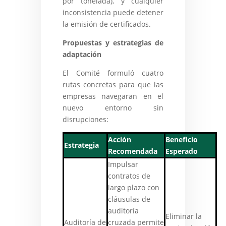
por tonelada), y cualquier
inconsistencia puede detener
la emisión de certificados.
Propuestas y estrategias de
adaptación
El Comité formuló cuatro
rutas concretas para que las
empresas navegaran en el
nuevo entorno sin
disrupciones:
Acción
Beneficio
Estrategia
Recomendada
Esperado
Impulsar
contratos de
largo plazo con
cláusulas de
auditoría
Eliminar la
Auditoría de
cruzada permite