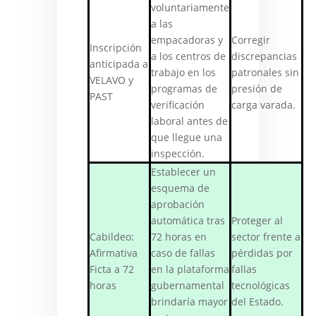
voluntariamente
a las
empacadoras y
Corregir
Inscripción
a los centros de
discrepancias
anticipada a
trabajo en los
patronales sin
VELAVO y
programas de
presión de
PAST
verificación
carga varada.
laboral antes de
que llegue una
inspección.
Establecer un
esquema de
aprobación
automática tras
Proteger al
Cabildeo:
72 horas en
sector frente a
Afirmativa
caso de fallas
pérdidas por
Ficta a 72
en la plataforma
fallas
horas
gubernamental
tecnológicas
brindaría mayor
del Estado.