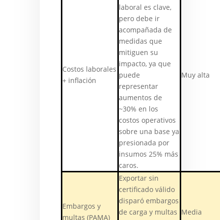
laboral es clave,
pero debe ir
acompañada de
medidas que
mitiguen su
impacto, ya que
Costos laborales
puede
Muy alta
+ inflación
representar
aumentos de
~30% en los
costos operativos
sobre una base ya
presionada por
insumos 25% más
caros.
Exportar sin
certificado válido
disparó embargos
Embargos y
de carga y multas
Media
multas (PAMA)