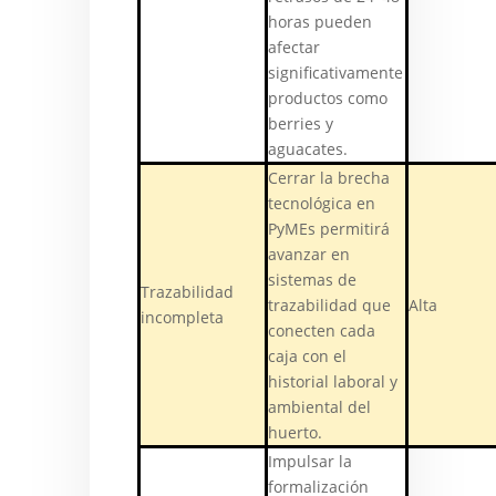
horas pueden
afectar
significativamente
productos como
berries y
aguacates.
Cerrar la brecha
tecnológica en
PyMEs permitirá
avanzar en
sistemas de
Trazabilidad
trazabilidad que
Alta
incompleta
conecten cada
caja con el
historial laboral y
ambiental del
huerto.
Impulsar la
formalización