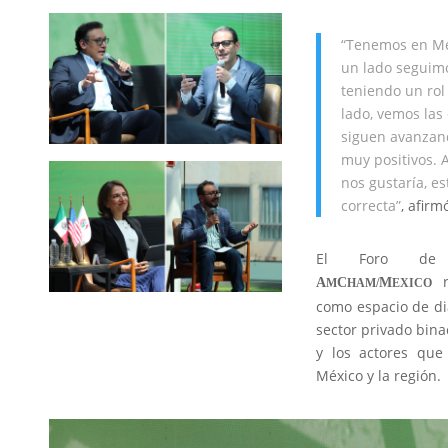
“Tenemos en Mé
un lado seguimo
teniendo un rol
lado, vemos las 
siguen avanzand
muy positivos.
nos gustaría, e
correcta”
, afir
El Foro de S
r
A
C
M
M
HAM/
EXICO
como espacio de diá
sector privado bina
y los actores que
México y la región.