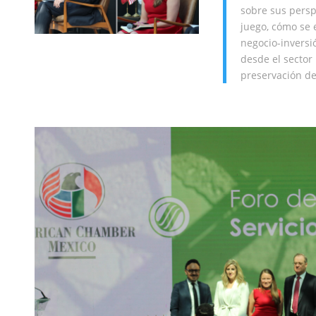
sobre sus persp
juego, cómo se 
negocio-inversi
desde el sector
preservación de