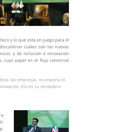
éxico y lo que está en juego para el
 discutieron cuáles son las nuevas
nicos, y de inclusión e innovación
 cuyo papel en el flujo comercial
teza, las empresas, no importa el
innovación, eso es su verdadero
ra
V;
p;