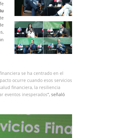
fe
u
te
de
s,
ón
inanciera se ha centrado en el
pacto ocurre cuando esos servicios
lud financiera, la resiliencia
ar eventos inesperados
”, señaló