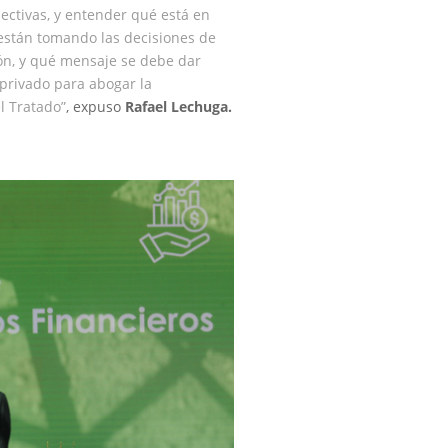
ectivas, y entender qué está en
están tomando las decisiones de
ón, y qué mensaje se debe dar
 privado para abogar la
l Tratado”
, expuso
Rafael Lechuga.