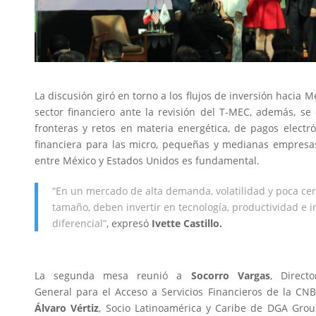
La discusión giró en torno a los flujos de inversión hacia M
sector financiero ante la revisión del T-MEC, además, se
fronteras y retos en materia energética, de pagos electró
financiera para las micro, pequeñas y medianas empresas,
entre México y Estados Unidos es fundamental.
“En un mercado de alta demanda, volatilidad y poca cer
tamaño, deben invertir en tecnología, productividad e 
diferencial
”
, expresó
Ivette Castillo.
La segunda mesa reunió a
Socorro Vargas
, Directo
General para el Acceso a Servicios Financieros de la CNB
Álvaro Vértiz
, Socio Latinoamérica y Caribe de DGA Grou