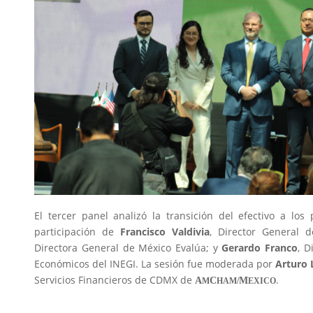
El tercer panel analizó la transición del efectivo a los
participación de
Francisco Valdivia
, Director General 
Directora General de México Evalúa; y
Gerardo Franco
, D
Económicos del INEGI. La sesión fue moderada por
Arturo 
Servicios Financieros de CDMX de
.
A
C
M
M
HAM/
EXICO