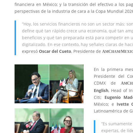
financiera en México; y la transición del efectivo a los pa
perspectivas de la industria de cara a la Copa Mundial 202
“Hoy, los servicios financieros no son un sector más: son
define qué tan rápido crece una economía, qué tan amp
beneficios y qué tan preparada está para competir en 
digitalizado. En ese contexto, hay señales claras de h
expresó
Oscar del Cueto
, Presidente de
A
C
M
M
HAM/
EXI
En la primera me
Presidente del Co
CDMX de
A
C
M
H
English
, Head of I
Citi;
Eugenio Mad
México; e
Ivette C
Latinoamérica de G
“Es sumamente 
expertas, de líd