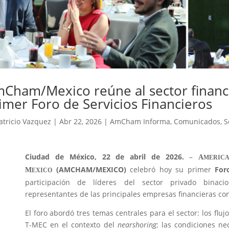
Cham/Mexico reúne al sector financi
imer Foro de Servicios Financieros
atricio Vazquez
|
Abr 22, 2026
|
AmCham Informa
,
Comunicados
,
S
Ciudad de México, 22 de abril de 2026.
–
A
MERIC
(AMCHAM/MEXICO)
celebró hoy su primer
For
M
EXICO
participación de líderes del sector privado binacio
representantes de las principales empresas financieras co
El foro abordó tres temas centrales para el sector: los fluj
T-MEC en el contexto del
nearshoring
; las condiciones ne