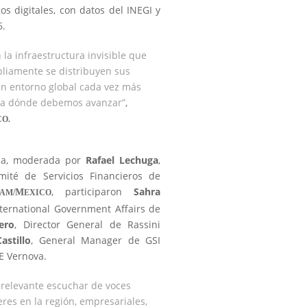
gos digitales, con datos del INEGI y
6.
 la infraestructura invisible que
liamente se distribuyen sus
un entorno global cada vez más
acia dónde debemos avanzar”
,
CO.
sa, moderada por
Rafael Lechuga
,
mité de Servicios Financieros de
, participaron
Sahra
M
AM/
EXICO
nternational Government Affairs de
ero
, Director General de Rassini
astillo
, General Manager de GSI
E Vernova.
relevante escuchar de voces
eres en la región, empresariales,