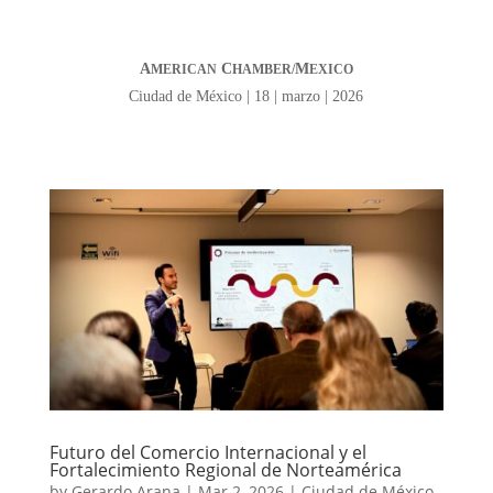
A
C
M
MERICAN
HAMBER/
EXICO
Ciudad de México | 18 | marzo | 2026
Futuro del Comercio Internacional y el
Fortalecimiento Regional de Norteamérica
by
Gerardo Arana
|
Mar 2, 2026
|
Ciudad de México
,