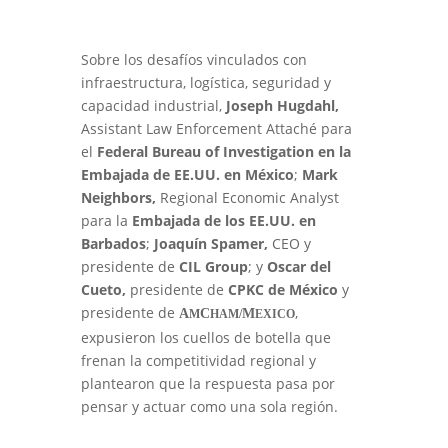
Sobre los desafíos vinculados con
infraestructura, logística, seguridad y
capacidad industrial,
Joseph Hugdahl,
Assistant Law Enforcement Attaché para
el
Federal Bureau of Investigation en la
Embajada de EE.UU. en México
;
Mark
Neighbors,
Regional Economic Analyst
para la
Embajada de los EE.UU. en
Barbados
;
Joaquín Spamer,
CEO y
presidente de
CIL Group
; y
Oscar del
Cueto,
presidente de
CPKC de México
y
presidente de
,
A
C
M
M
HAM/
EXICO
expusieron los cuellos de botella que
frenan la competitividad regional y
plantearon que la respuesta pasa por
pensar y actuar como una sola región.