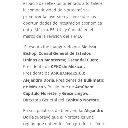
espacio de reflexión orientado a fortalecer
la competitividad de Norteamérica,
promover la inversión y consolidar las
oportunidades de integración económica
entre México, EE. UU. y Canadá en el
marco de la revisión del T-MEC.
El evento fue inaugurado por
Melissa
Bishop
,
Cónsul General de Estados
Unidos en Monterrey
;
Oscar del Cueto,
Presidente de
CPKC de México
y
Presidente de
;
A
C
M
M
HAM/
EXICO
Alejandro Doria
, Presidente de
Bulkmatic
de México
y Presidente de
AmCham
Capítulo Noreste
; y
Grace Lingow,
Directora General del
Capítulo Noreste
.
En sus palabras de bienvenida,
Alejandro
Doria
subrayó que el Noreste es una
región que entiende cómo producir, cómo