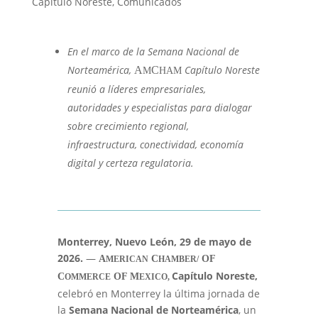
Capítulo Noreste
,
Comunicados
En el marco de la Semana Nacional de
Norteamérica,
Capítulo Noreste
A
C
M
HAM
reunió a líderes empresariales,
autoridades y especialistas para dialogar
sobre crecimiento regional,
infraestructura, conectividad, economía
digital y certeza regulatoria.
Monterrey, Nuevo León, 29 de mayo de
2026.
—
A
C
OF
MERICAN
HAMBER/
Capítulo Noreste,
C
OF M
OMMERCE
EXICO,
celebró en Monterrey la última jornada de
la
Semana Nacional de Norteamérica
, un