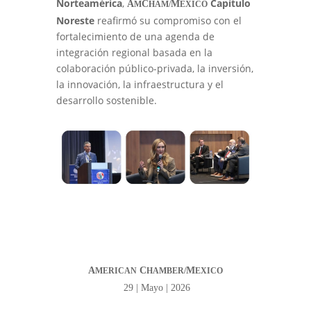
Norteamérica
,
Capítulo
A
C
M
M
HAM/
EXICO
Noreste
reafirmó su compromiso con el
fortalecimiento de una agenda de
integración regional basada en la
colaboración público-privada, la inversión,
la innovación, la infraestructura y el
desarrollo sostenible.
A
C
M
MERICAN
HAMBER/
EXICO
29 | Mayo | 2026