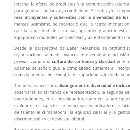
interna, la oferta de productos y la comunicación externa
para generar confianza y credibilidad. Se subrayó la imp
más incluyentes y coherentes
con la diversidad de los
marcas. Asimismo, se reconoció que la retroalimentación 
que la capacidad de escuchar, aprender y ajustar estrat
equipos con múltiples perspectivas y un entendimiento más 
Desde la perspectiva de Baker McKenzie, se profundiz
organizaciones al medir avances en diversidad e inclusión
previas, como una
cultura de confianza y claridad
en el m
Además, se señaló que la complejidad aumenta al incorpor
como la orientación sexual, la discapacidad —incluida la no
También es necesario
distinguir entre diversidad e inclus
observarse en términos de representación, la segunda se 
oportunidades, en la movilidad interna y en la participac
evaluar estos aspectos, se mencionaron indicadores relaci
de talento, el clima laboral, la equidad salarial y la gesti
discriminación y el desgaste laboral.
En un entorno de negocios cada vez más exigente, la dive