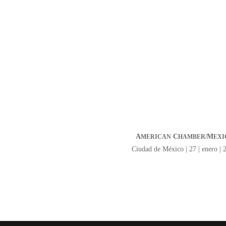
A
C
M
MERICAN
HAMBER/
EXI
Ciudad de México | 27 | enero | 