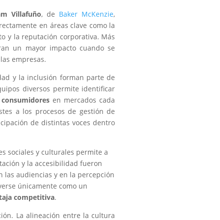
am Villafuño
, de
Baker McKenzie
,
directamente en áreas clave como la
nto y la reputación corporativa. Más
neran un mayor impacto cuando se
 las empresas.
idad y la inclusión forman parte de
uipos diversos permite identificar
 consumidores
en mercados cada
ustes a los procesos de gestión de
icipación de distintas voces dentro
es sociales y culturales permite a
ación y la accesibilidad fueron
 las audiencias y en la percepción
e verse únicamente como un
taja competitiva
.
ón. La alineación entre la cultura