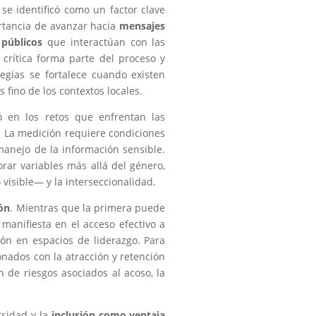
 se identificó como un factor clave
ortancia de avanzar hacia
mensajes
 públicos
que interactúan con las
crítica forma parte del proceso y
egias se fortalece cuando existen
fino de los contextos locales.
ó en los retos que enfrentan las
. La medición requiere condiciones
anejo de la información sensible.
ar variables más allá del género,
 visible— y la interseccionalidad.
ión
. Mientras que la primera puede
manifiesta en el acceso efectivo a
ión en espacios de liderazgo. Para
onados con la atracción y retención
ón de riesgos asociados al acoso, la
rsidad y la
inclusión como ventaja