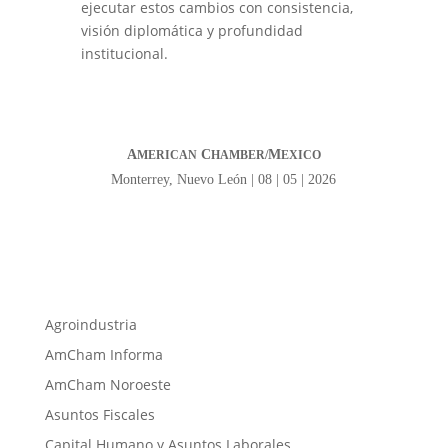
ejecutar estos cambios con consistencia,
visión diplomática y profundidad
institucional.
A
C
M
MERICAN
HAMBER/
EXICO
Monterrey, Nuevo León | 08 | 05 | 2026
Agroindustria
AmCham Informa
AmCham Noroeste
Asuntos Fiscales
Capital Humano y Asuntos Laborales