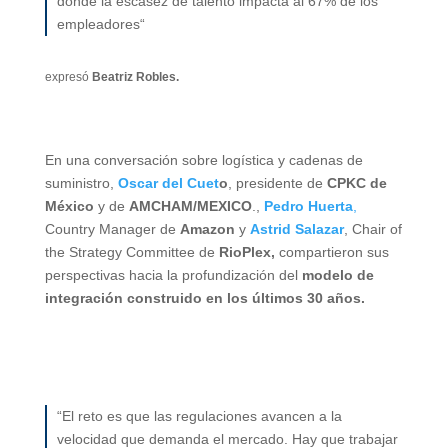
donde la escasez de talento impacta al 67% de los
empleadores“
expresó
Beatriz Robles.
En una conversación sobre logística y cadenas de
suministro,
Oscar del Cuet
o
, presidente de
CPKC de
México
y de
AMCHAM/MEXICO
.,
Pedro Huerta
,
Country Manager de
Amazon
y
Astrid Salazar
, Chair of
the Strategy Committee de
RioPlex,
compartieron sus
perspectivas hacia la profundización del
modelo de
integración construido en los últimos 30 años.
“El reto es que las regulaciones avancen a la
velocidad que demanda el mercado. Hay que trabajar