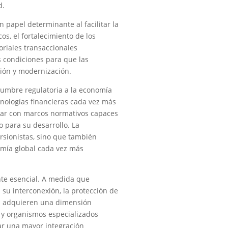
d.
 papel determinante al facilitar la
os, el fortalecimiento de los
oriales transaccionales
s condiciones para que las
ión y modernización.
dumbre regulatoria a la economía
cnologías financieras cada vez más
ntar con marcos normativos capaces
 para su desarrollo. La
ersionistas, sino que también
omía global cada vez más
te esencial. A medida que
su interconexión, la protección de
es adquieren una dimensión
a y organismos especializados
tar una mayor integración