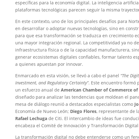
específicas para la economía digital. La inteligencia artifici
plataformas tecnológicas parecen seguir la misma trayector
En este contexto, uno de los principales desafíos para No
en desarrollar o adoptar nuevas tecnologías, sino en constr
para que esa transformación se traduzca en crecimiento ec
una mayor integración regional. La competitividad ya no d
infraestructura física o de la capacidad manufacturera, si
generar ecosistemas digitales confiables, formar talento e
a quienes apuestan por innovar.
Enmarcado en esta visión, se llevó a cabo el panel
“The Digi
Investment, and Regulatory Certainty”
. Este encuentro formó 
un esfuerzo anual de
American Chamber of Commerce of M
diseñado para analizar las tendencias que moldean el pan
mesa de diálogo reunió a destacados especialistas como
J
Economía de Nuevo León;
Diego Flores
, representante de l
Rafael Lechuga
de Citi. El intercambio de ideas fue conduc
encabeza el Comité de Innovación y Transformación Digital 
La transformación digital no debe entenderse como un fen