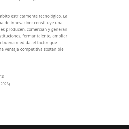
mbito estrictamente tecnológico. La
a de innovación; constituye una
des producen, comercian y generan
tituciones, formar talento, ampliar
en buena medida, el factor que
na ventaja competitiva sostenible
CO
| 2026)