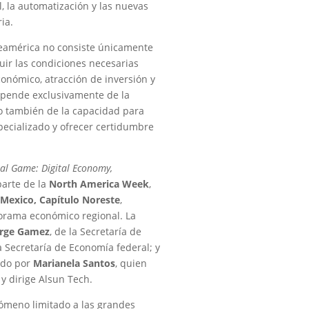
al, la automatización y las nuevas
ia.
rteamérica no consiste únicamente
uir las condiciones necesarias
onómico, atracción de inversión y
epende exclusivamente de la
no también de la capacidad para
specializado y ofrecer certidumbre
tal Game: Digital Economy,
parte de la
North America Week
,
exico, Capítulo Noreste
,
orama económico regional. La
orge Gamez
, de la Secretaría de
a Secretaría de Economía federal; y
ido por
Marianela Santos
, quien
y dirige Alsun Tech.
ómeno limitado a las grandes