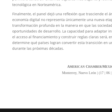
tecnológica en Norteamérica.
Finalmente, el panel dejó una reflexión que trasciende el á
economía digital no representa únicamente una nueva etap
transformación profunda en la manera en que las socieda
oportunidades de desarrollo. La capacidad para adaptar ins
el acceso al financiamiento y construir reglas claras será, 
determine qué países logran convertir esta transición en u
durante las próximas décadas.
A
C
M
MERICAN
HAMBER/
EXI
Monterrey, Nuevo León | (17 | 06 