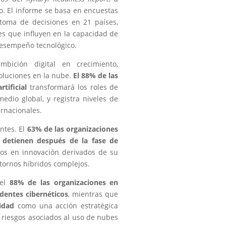
o. El informe se basa en encuestas
 toma de decisiones en 21 países,
res que influyen en la capacidad de
desempeño tecnológico.
ición digital en crecimiento,
soluciones en la nube.
El 88% de las
tificial
transformará los roles de
edio global, y registra niveles de
ernacionales.
antes. El
63% de las organizaciones
e detienen después de la fase de
sos en innovación derivados de su
ntornos híbridos complejos.
 el
88% de las organizaciones en
dentes cibernéticos
, mientras que
idad
como una acción estratégica
 riesgos asociados al uso de nubes