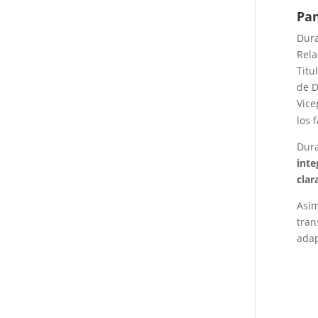
Pan
Dur
Rela
Titu
de D
Vice
los 
Dura
inte
clar
Asi
tran
adap