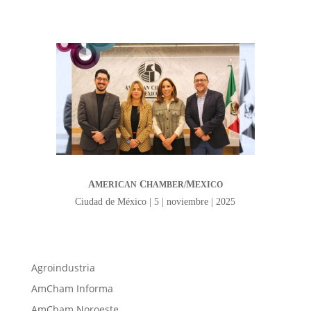
A
C
M
MERICAN
HAMBER/
EXICO
Ciudad de México | 5 | noviembre | 2025
Agroindustria
AmCham Informa
AmCham Noroeste