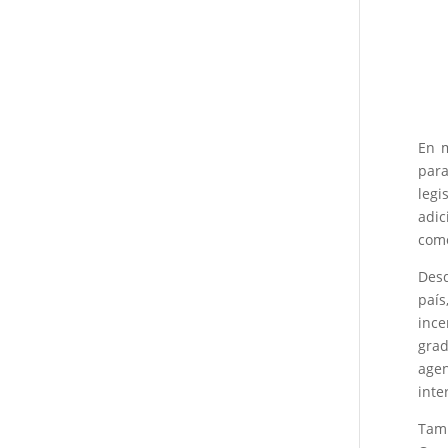
En m
par
legi
adic
como
Desd
país
ince
grad
agen
inte
Tam