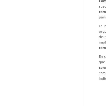
Com
susc
com
parl
La 
prop
de n
impl
come
En c
que 
cons
com
indi