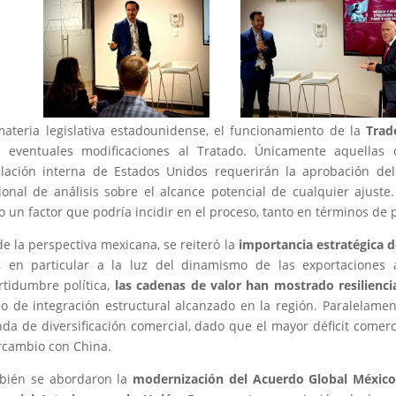
ateria legislativa estadounidense, el funcionamiento de la
Trad
a eventuales modificaciones al Tratado. Únicamente aquellas
slación interna de Estados Unidos requerirán la aprobación d
ional de análisis sobre el alcance potencial de cualquier ajuste. 
 un factor que podría incidir en el proceso, tanto en términos de p
e la perspectiva mexicana, se reiteró la
importancia estratégica d
, en particular a la luz del dinamismo de las exportaciones 
rtidumbre política,
las cadenas de valor han mostrado resilienc
o de integración estructural alcanzado en la región. Paralelamen
da de diversificación comercial, dado que el mayor déficit comer
rcambio con China.
bién se abordaron la
modernización del Acuerdo Global Méxic