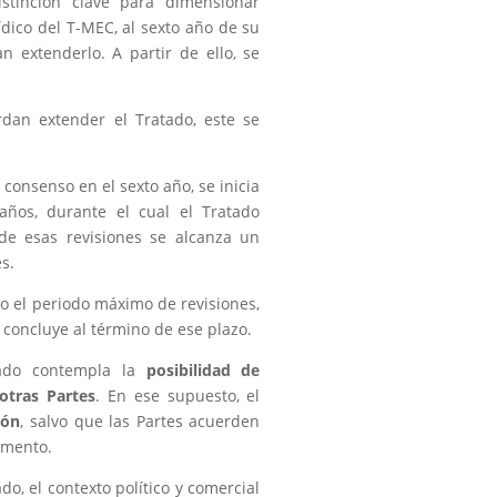
stinción clave para dimensionar
dico del T-MEC, al sexto año de su
n extenderlo. A partir de ello, se
rdan extender el Tratado, este se
e consenso en el sexto año, se inicia
años, durante el cual el Tratado
de esas revisiones se alcanza un
s.
do el periodo máximo de revisiones,
 concluye al término de ese plazo.
tado contempla la
posibilidad de
 otras Partes
. En ese supuesto, el
ión
, salvo que las Partes acuerden
rumento.
ado, el contexto político y comercial