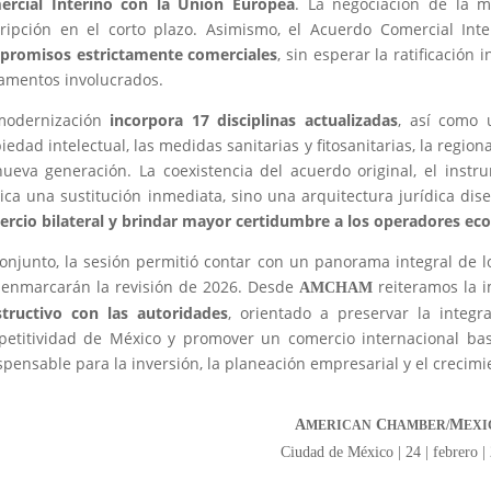
ercial Interino con la Unión Europea
. La negociación de la 
ripción en el corto plazo. Asimismo, el Acuerdo Comercial Int
promisos estrictamente comerciales
, sin esperar la ratificación
amentos involucrados.
modernización
incorpora 17 disciplinas actualizadas
, así como 
iedad intelectual, las medidas sanitarias y fitosanitarias, la region
ueva generación. La coexistencia del acuerdo original, el inst
ica una sustitución inmediata, sino una arquitectura jurídica di
rcio bilateral y brindar mayor certidumbre a los operadores ec
onjunto, la sesión permitió contar con un panorama integral de los
enmarcarán la revisión de 2026. Desde
reiteramos la 
AMCHAM
tructivo con las autoridades
, orientado a preservar la integr
petitividad de México y promover un comercio internacional b
spensable para la inversión, la planeación empresarial y el crecimi
A
C
M
MERICAN
HAMBER/
EXI
Ciudad de México | 24 | febrero |