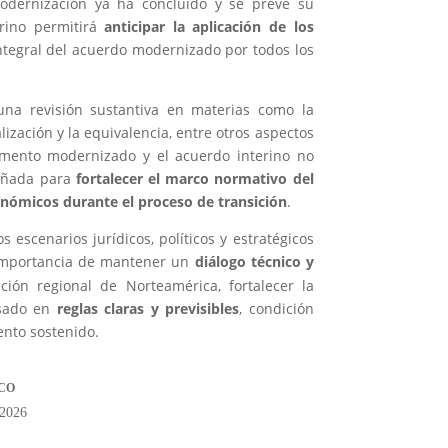
modernización ya ha concluido y se prevé su
erino permitirá
anticipar la aplicación de los
 integral del acuerdo modernizado por todos los
una revisión sustantiva en materias como la
alización y la equivalencia, entre otros aspectos
rumento modernizado y el acuerdo interino no
señada para
fortalecer el marco normativo del
onómicos durante el proceso de transición
.
 escenarios jurídicos, políticos y estratégicos
importancia de mantener un
diálogo técnico y
ación regional de Norteamérica, fortalecer la
asado en
reglas claras y previsibles
, condición
ento sostenido.
CO
 2026