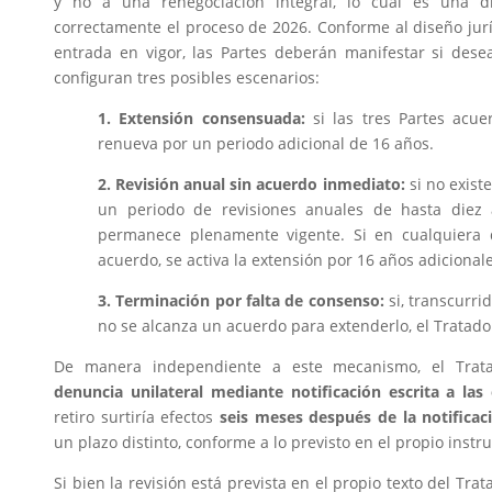
y no a una renegociación integral, lo cual es una di
correctamente el proceso de 2026. Conforme al diseño jurí
entrada en vigor, las Partes deberán manifestar si desea
configuran tres posibles escenarios:
1.
Extensión consensuada:
si las tres Partes acue
renueva por un periodo adicional de 16 años.
2. Revisión anual sin acuerdo inmediato:
si no exist
un periodo de revisiones anuales de hasta diez 
permanece plenamente vigente. Si en cualquiera 
acuerdo, se activa la extensión por 16 años adicionale
3. Terminación por falta de consenso:
si, transcurri
no se alcanza un acuerdo para extenderlo, el Tratado
De manera independiente a este mecanismo, el Tra
denuncia unilateral mediante notificación escrita a las
retiro surtiría efectos
seis meses después de la notificac
un plazo distinto, conforme a lo previsto en el propio inst
Si bien la revisión está prevista en el propio texto del Trat