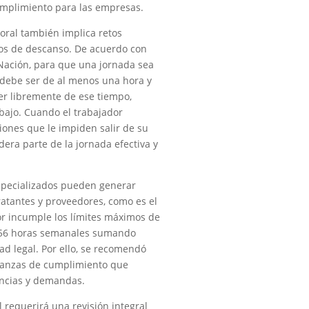
umplimiento para las empresas.
ral también implica retos
pos de descanso. De acuerdo con
a Nación, para que una jornada sea
 debe ser de al menos una hora y
ner libremente de ese tiempo,
bajo. Cuando el trabajador
iones que le impiden salir de su
era parte de la jornada efectiva y
specializados pueden generar
ratantes y proveedores, como es el
or incumple los límites máximos de
e 56 horas semanales sumando
d legal. Por ello, se recomendó
 fianzas de cumplimiento que
encias y demandas.
 requerirá una revisión integral