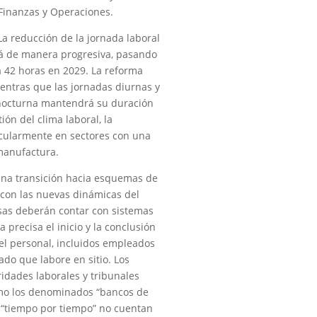
Finanzas y Operaciones.
 La reducción de la jornada laboral
á de manera progresiva, pasando
a 42 horas en 2029. La reforma
entras que las jornadas diurnas y
 nocturna mantendrá su duración
ión del clima laboral, la
ticularmente en sectores con una
 manufactura.
una transición hacia esquemas de
 con las nuevas dinámicas del
esas deberán contar con sistemas
 precisa el inicio y la conclusión
 el personal, incluidos empleados
ado que labore en sitio. Los
ridades laborales y tribunales
mo los denominados “bancos de
“tiempo por tiempo” no cuentan