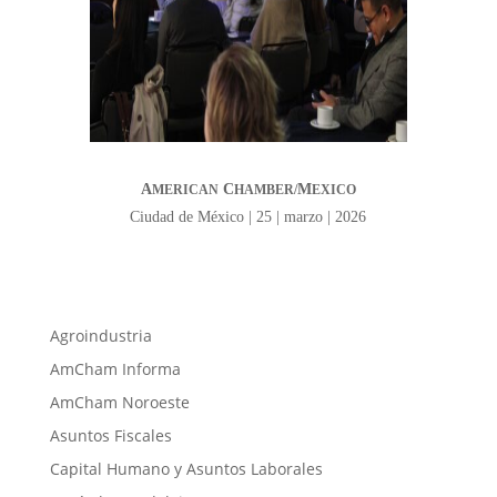
A
C
M
MERICAN
HAMBER/
EXICO
Ciudad de México | 25 | marzo | 2026
Agroindustria
AmCham Informa
AmCham Noroeste
Asuntos Fiscales
Capital Humano y Asuntos Laborales