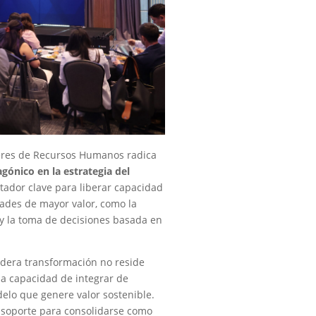
íderes de Recursos Humanos radica
gónico en la estrategia del
itador clave para liberar capacidad
dades de mayor valor, como la
l y la toma de decisiones basada en
dadera transformación no reside
la capacidad de integrar de
elo que genere valor sostenible.
 soporte para consolidarse como