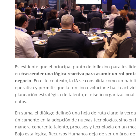
Es evidente que el principal punto de inflexión para los l
en
trascender una lógica reactiva para asumir un rol prota
negocio
. En este contexto, la IA se consolida como un habil
operativa y permitir que la función evolucione hacia activi
planeación estratégica de talento, el diseño organizaciona
datos.
En suma, el diálogo delineó una hoja de ruta clara: la ver
únicamente en la adopción de nuevas tecnologías, sino en 
manera coherente talento, procesos y tecnología en un mod
Bajo esta lógica, Recursos Humanos deja de ser un área de