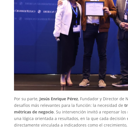
Por su parte,
Jesús Enrique Pérez
, Fundador y Director de 
desafíos más relevantes para la función: la necesidad de
t
métricas de negocio
. Su intervención invitó a repensar lo
una lógica orientada a resultados, en la que cada decisión 
directamente vinculada a indicadores como el crecimiento, 