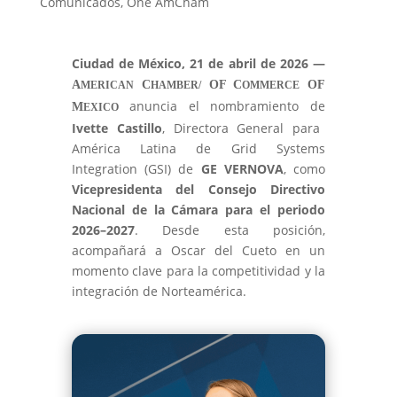
Comunicados
,
One AmCham
Ciudad de México, 21 de abril de 2026
—
A
C
OF C
OF
MERICAN
HAMBER/
OMMERCE
anuncia el nombramiento de
M
EXICO
Ivette Castillo
, Directora General para
América Latina de Grid Systems
Integration (GSI) de
GE VERNOVA
, como
Vicepresidenta del Consejo Directivo
Nacional de la Cámara para el periodo
2026–2027
. Desde esta posición,
acompañará a Oscar del Cueto en un
momento clave para la competitividad y la
integración de Norteamérica.