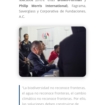
A
C
M
HAM
Philip Morris International
), Fagrama,
Saverglass y Corporativa de Fundaciones,
A.C.
“La biodiversidad no reconoce fronteras,
el agua no reconoce fronteras, el cambio
climático no reconoce fronteras. Por ello,
las soluciones deben construirse de