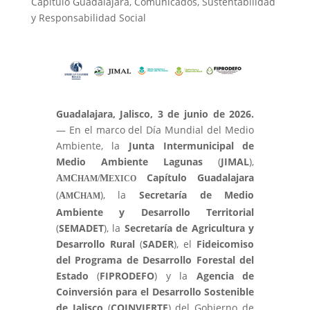
Capítulo Guadalajara
,
Comunicados
,
Sustentabilidad
y Responsabilidad Social
Guadalajara, Jalisco, 3 de junio de 2026.
— En el marco del Día Mundial del Medio
Ambiente, la
Junta Intermunicipal de
Medio Ambiente Lagunas
(
JIMAL
),
Capítulo Guadalajara
A
C
M
M
HAM/
EXICO
(
), la
Secretaría de Medio
A
C
M
HAM
Ambiente y Desarrollo Territorial
(
SEMADET
), la
Secretaría de Agricultura y
Desarrollo Rural
(
SADER
), el
Fideicomiso
del Programa de Desarrollo Forestal del
Estado
(
FIPRODEFO
) y la
Agencia de
Coinversión para el Desarrollo Sostenible
de Jalisco
(
COINVIERTE
) del Gobierno de