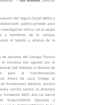
novadoras.” –
Zoé Robledo
, Director
Mexicano del Seguro Social (IMSS) y
laboración público-privada para
 investigación clínica con el apoyo
ico y miembros de la cámara,
nocen el talento y alcance de la
a de sesiones del Consejo Técnico
, el convenio fue signado por el
general, Zoé Robledo; el director de
ión para la Transformación
ional, Arturo De Lucio Ortega; la
 de Prestaciones Médicas, doctora
andra Carrillo Santos; la directora
de Fundación IMSS, Ana Lía García
el Vicepresidente Ejecutivo у