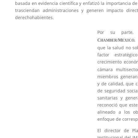
basada en evidencia científica y enfatizó la importancia de
trasciendan administraciones y generen impacto direc
derechohabientes.
Por su parte,
,
C
M
HAMBER/
EXICO
que la salud no so
factor estratégi
crecimiento econó
cámara multisecto
miembros generan 
y de calidad, que 
de seguridad socia
sanitarias y gene
reconoció que est
alineado a los o
enfoque de corresp
El director de Pl
Institucional del I