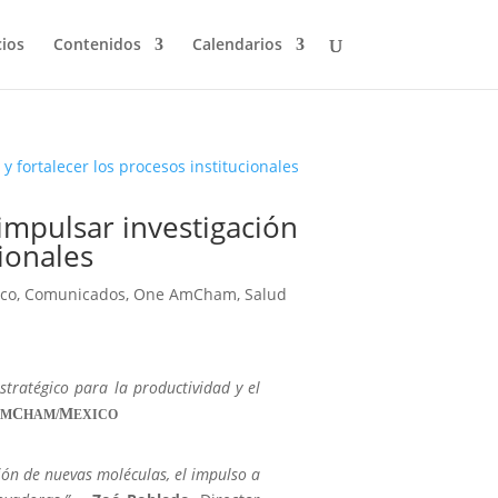
cios
Contenidos
Calendarios
mpulsar investigación
cionales
co
,
Comunicados
,
One AmCham
,
Salud
stratégico para la productividad y el
A
C
M
M
HAM/
EXICO
ación de nuevas moléculas, el impulso a