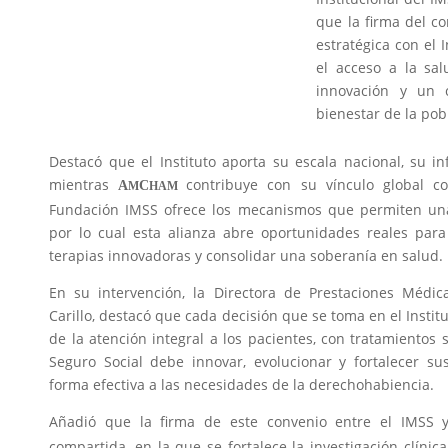
que la firma del c
estratégica con el 
el acceso a la sal
innovación y un 
bienestar de la pob
Destacó que el Instituto aporta su escala nacional, su in
mientras
contribuye con su vínculo global co
A
C
M
HAM
Fundación IMSS ofrece los mecanismos que permiten una 
por lo cual esta alianza abre oportunidades reales par
terapias innovadoras y consolidar una soberanía en salud.
En su intervención, la Directora de Prestaciones Médic
Carillo, destacó que cada decisión que se toma en el Instit
de la atención integral a los pacientes, con tratamientos 
Seguro Social debe innovar, evolucionar y fortalecer s
forma efectiva a las necesidades de la derechohabiencia.
Añadió que la firma de este convenio entre el IMSS
compartida, en la que se fortalece la investigación clínica