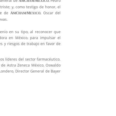
 General de
, Pedro
A
C
M
M
HAM/
EXICO
triste; y, como testigo de honor, el
te de
, Oscar del
A
C
M
M
HAM/
EXICO
evas.
enio en su tipo, al reconocer que
dora en México, para impulsar el
 y riesgos de trabajo en favor de
os líderes del sector farmacéutico.
al de Astra Zeneca México, Oswaldo
Londero, Director General de Bayer