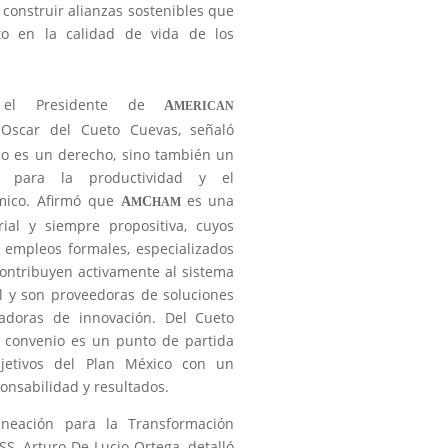
 construir alianzas sostenibles que
to en la calidad de vida de los
 el Presidente de
A
MERICAN
Oscar del Cueto Cuevas, señaló
lo es un derecho, sino también un
co para la productividad y el
mico. Afirmó que
es una
A
C
M
HAM
rial y siempre propositiva, cuyos
empleos formales, especializados
contribuyen activamente al sistema
l y son proveedoras de soluciones
radoras de innovación. Del Cueto
e convenio es un punto de partida
bjetivos del Plan México con un
onsabilidad y resultados.
aneación para la Transformación
MSS, Arturo De Lucio Ortega, detalló