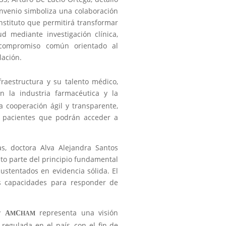
onvenio simboliza una colaboración
Instituto que permitirá transformar
ud mediante investigación clínica,
compromiso común orientado al
lación.
fraestructura y su talento médico,
n la industria farmacéutica y la
cooperación ágil y transparente,
a pacientes que podrán acceder a
as, doctora Alva Alejandra Santos
uto parte del principio fundamental
sustentados en evidencia sólida. El
us capacidades para responder de
 y
representa una visión
A
C
M
HAM
 regulada en el país, con el fin de