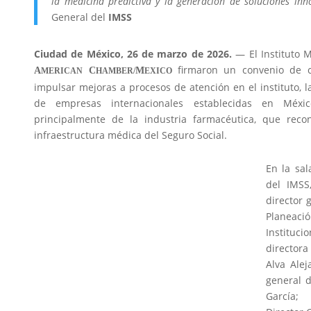
la medicina predictiva y la generación de soluciones in
General del
IMSS
Ciudad de México, 26 de marzo de 2026.
—
El Instituto 
firmaron un convenio de co
A
C
M
MERICAN
HAMBER/
EXICO
impulsar mejoras a procesos de atención en el instituto, la
de empresas internacionales establecidas en Méx
principalmente de la industria farmacéutica, que reco
infraestructura médica del Seguro Social.
En la sal
del IMSS
director 
Planeac
Instituc
directora
Alva Alej
general 
García; 