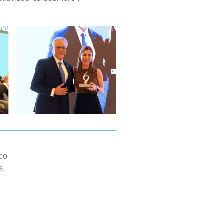
CO
26