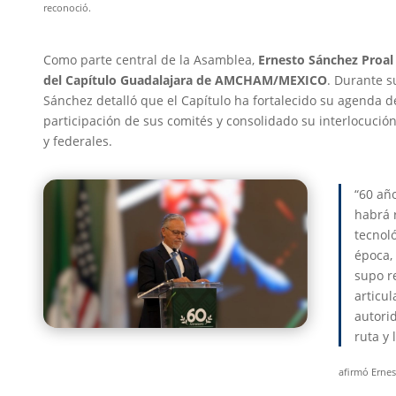
reconoció.
Como parte central de la Asamblea,
Ernesto Sánchez Proal 
del Capítulo Guadalajara de
AMCHAM/MEXICO
. Durante 
Sánchez detalló que el Capítulo ha fortalecido su agenda d
participación de sus comités y consolidado su interlocución
y federales.
“60 añ
habrá r
tecnoló
época
supo r
articul
autorid
ruta y 
afirmó Erne