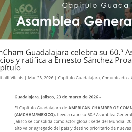
Cham Guadalajara celebra su 60.ª A
cios y ratifica a Ernesto Sánchez Proa
pítulo
itlalli Vilchis
|
Mar 23, 2026
|
Capítulo Guadalajara
,
Comunicados
,
Guadalajara, Jalisco, 23 de marzo de 2026
–
El Capítulo Guadalajara de
AMERICAN CHAMBER OF COMM
(AMCHAM/MEXICO),
llevó a cabo su 60.ª Asamblea Genera
Jalisco se consolida como actor global: sede del Mundial 2
alto valor agregado del país y destino prioritario de nuevas