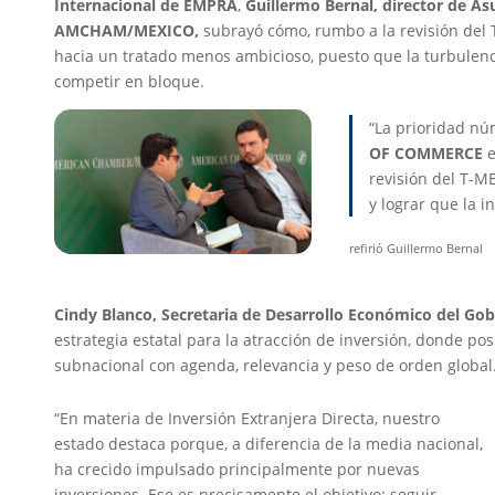
Internacional de EMPRA
,
Guillermo Bernal, director de As
AMCHAM/MEXICO
,
subrayó cómo, rumbo a la revisión del T
hacia un tratado menos ambicioso, puesto que la turbulenci
competir en bloque.
“La prioridad n
OF COMMERCE
revisión del T-ME
y lograr que la i
refirió Guillermo Bernal
Cindy Blanco, Secretaria de Desarrollo Económico del Gob
estrategia estatal para la atracción de inversión, donde pos
subnacional con agenda, relevancia y peso de orden global
“En materia de Inversión Extranjera Directa, nuestro
estado destaca porque, a diferencia de la media nacional,
ha crecido impulsado principalmente por nuevas
inversiones. Ese es precisamente el objetivo: seguir