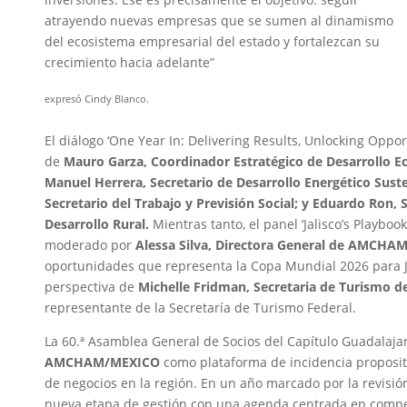
atrayendo nuevas empresas que se sumen al dinamismo
del ecosistema empresarial del estado y fortalezcan su
crecimiento hacia adelante”
expresó Cindy Blanco.
El diálogo ‘One Year In: Delivering Results, Unlocking Opport
de
Mauro Garza, Coordinador Estratégico de Desarrollo E
Manuel Herrera, Secretario de Desarrollo Energético Sust
Secretario del Trabajo y Previsión Social; y Eduardo Ron, 
Desarrollo Rural.
Mientras tanto, el panel ‘Jalisco’s Playbook
moderado por
Alessa Silva, Directora General de
AMCHA
oportunidades que representa la Copa Mundial 2026 para J
perspectiva de
Michelle Fridman, Secretaria de Turismo de
representante de la Secretaría de Turismo Federal.
La 60.ª Asamblea General de Socios del Capítulo Guadalajar
AMCHAM/MEXICO
como plataforma de incidencia proposit
de negocios en la región. En un año marcado por la revisión
nueva etapa de gestión con una agenda centrada en compet