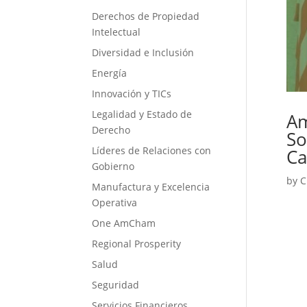
Derechos de Propiedad
Intelectual
Diversidad e Inclusión
Energía
Innovación y TICs
Legalidad y Estado de
Am
Derecho
So
Líderes de Relaciones con
Ca
Gobierno
by
C
Manufactura y Excelencia
Operativa
One AmCham
Regional Prosperity
Salud
Seguridad
Servicios Financieros