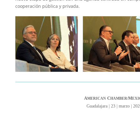
cooperación pública y privada.
A
C
M
MERICAN
HAMBER/
EXI
Guadalajara | 23 | marzo | 20