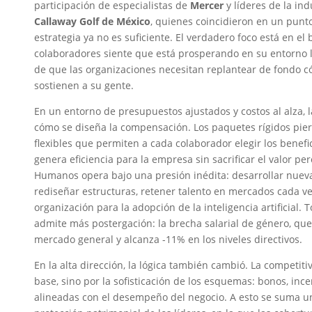
participación de especialistas de
Mercer
y líderes de la in
Callaway
Golf
de
México
, quienes coincidieron en un punto 
estrategia ya no es suficiente. El verdadero foco está en el 
colaboradores siente que está prosperando en su entorno la
de que las organizaciones necesitan replantear de fondo
sostienen a su gente.
En un entorno de presupuestos ajustados y costos al alza, 
cómo se diseña la compensación. Los paquetes rígidos pie
flexibles que permiten a cada colaborador elegir los benefi
genera eficiencia para la empresa sin sacrificar el valor p
Humanos opera bajo una presión inédita: desarrollar nueva
rediseñar estructuras, retener talento en mercados cada v
organización para la adopción de la inteligencia artificial
admite más postergación: la brecha salarial de género, qu
mercado general y alcanza -11% en los niveles directivos.
En la alta dirección, la lógica también cambió. La competiti
base, sino por la sofisticación de los esquemas: bonos, ince
alineadas con el desempeño del negocio. A esto se suma un