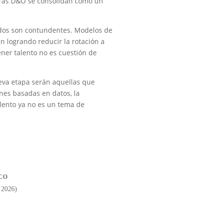
turas D&O se consolidan como un
tados son contundentes. Modelos de
 logrando reducir la rotación a
ner talento no es cuestión de
eva etapa serán aquellas que
nes basadas en datos, la
talento ya no es un tema de
CO
| 2026)