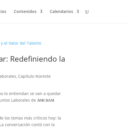
cios
Contenidos
Calendarios
r: Redefiniendo la
aborales
,
Capítulo Noreste
 no lo entiendan se van a quedar
suntos Laborales de
A
MCHAM
e los temas más críticos hoy: la
 La conversación contó con la