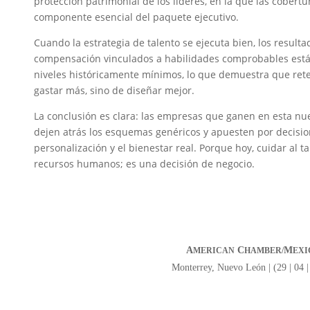
protección patrimonial de los líderes, en la que las cober
componente esencial del paquete ejecutivo.
Cuando la estrategia de talento se ejecuta bien, los resul
compensación vinculados a habilidades comprobables están
niveles históricamente mínimos, lo que demuestra que rete
gastar más, sino de diseñar mejor.
La conclusión es clara: las empresas que ganen en esta nu
dejen atrás los esquemas genéricos y apuesten por decisio
personalización y el bienestar real. Porque hoy, cuidar al 
recursos humanos; es una decisión de negocio.
A
C
M
MERICAN
HAMBER/
EXI
Monterrey, Nuevo León | (29 | 04 