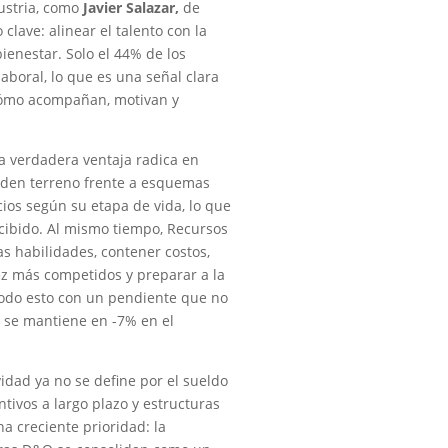
dustria, como
Javier
Salazar,
de
clave: alinear el talento con la
bienestar. Solo el 44% de los
boral, lo que es una señal clara
 cómo acompañan, motivan y
la verdadera ventaja radica en
rden terreno frente a esquemas
cios según su etapa de vida, lo que
ercibido. Al mismo tiempo, Recursos
s habilidades, contener costos,
ez más competidos y preparar a la
. Todo esto con un pendiente que no
e se mantiene en -7% en el
vidad ya no se define por el sueldo
ntivos a largo plazo y estructuras
a creciente prioridad: la