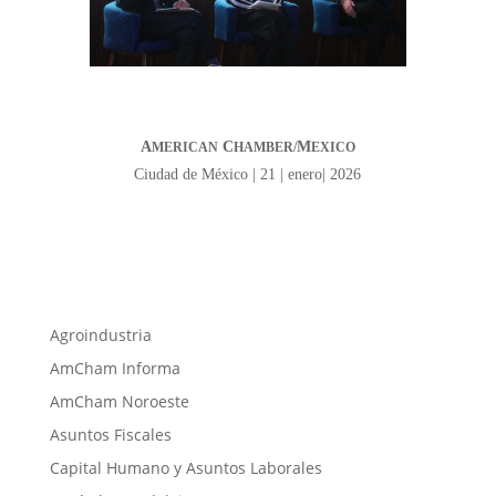
A
C
M
MERICAN
HAMBER/
EXICO
Ciudad de México | 21 | enero| 2026
Agroindustria
AmCham Informa
AmCham Noroeste
Asuntos Fiscales
Capital Humano y Asuntos Laborales