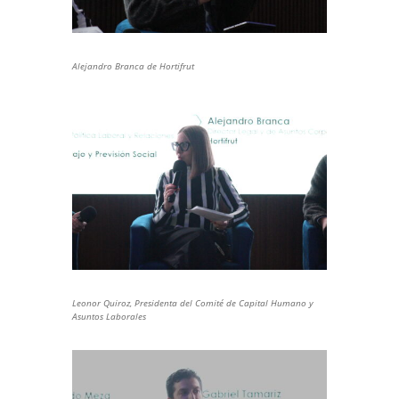
Alejandro Branca de Hortifrut
Leonor Quiroz, Presidenta del Comité de Capital Humano y
Asuntos Laborales