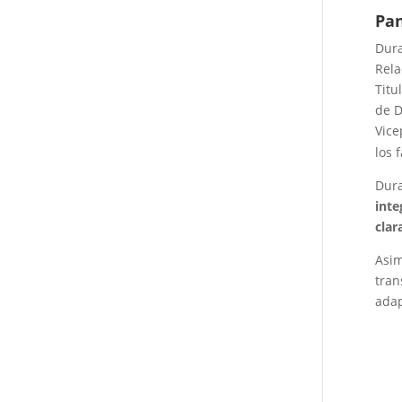
Pan
Dur
Rela
Titu
de D
Vice
los 
Dura
inte
clar
Asi
tran
adap