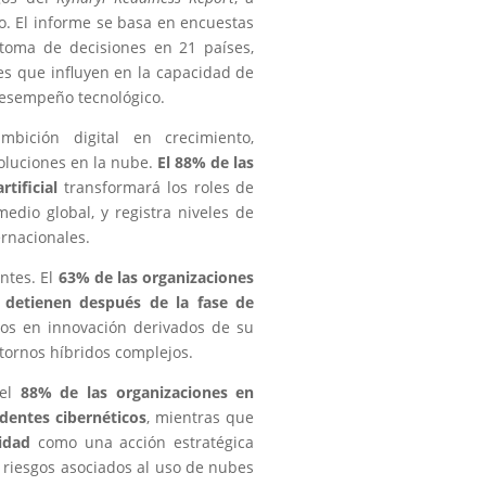
o. El informe se basa en encuestas
 toma de decisiones en 21 países,
res que influyen en la capacidad de
desempeño tecnológico.
ición digital en crecimiento,
soluciones en la nube.
El 88% de las
tificial
transformará los roles de
edio global, y registra niveles de
ernacionales.
antes. El
63% de las organizaciones
e detienen después de la fase de
sos en innovación derivados de su
ntornos híbridos complejos.
 el
88% de las organizaciones en
dentes cibernéticos
, mientras que
idad
como una acción estratégica
 riesgos asociados al uso de nubes