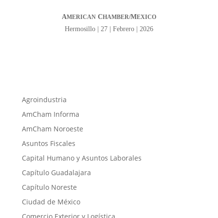
A
C
M
MERICAN
HAMBER/
EXICO
Hermosillo | 27 | Febrero | 2026
Agroindustria
AmCham Informa
AmCham Noroeste
Asuntos Fiscales
Capital Humano y Asuntos Laborales
Capítulo Guadalajara
Capítulo Noreste
Ciudad de México
Comercio Exterior y Logística