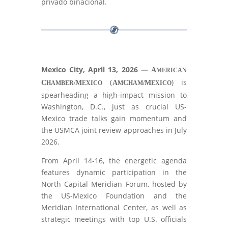
privado binacional.
Mexico City, April 13, 2026 —
A
MERICAN
(
)
is
C
M
A
C
M
HAMBER/
EXICO
M
HAM/
EXICO
spearheading a high-impact mission to
Washington, D.C., just as crucial US-
Mexico trade talks gain momentum and
the USMCA joint review approaches in July
2026.
From April 14-16, the energetic agenda
features dynamic participation in the
North Capital Meridian Forum, hosted by
the US-Mexico Foundation and the
Meridian International Center, as well as
strategic meetings with top U.S. officials