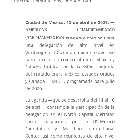
Informa
,
Comunicados
,
One AmCham
Ciudad de México, 13 de abril de 2026. —
A
C
M
MERICAN
HAMBER/
EXICO
(
) encabeza esta semana
A
C
M
M
HAM/
EXICO
una delegación de alto nivel en
Washington, D.C., en un momento decisivo
para la relación comercial entre México y
Estados Unidos con la revisión conjunta
del Tratado entre México, Estados Unidos
y Canadá (T-MEC) , programada para julio
de 2026.
La agenda —que se desarrolla del 14 al 16
de abril— contempla la participación de la
delegación en el North Capital Meridian
Forum, auspiciado por la US-Mexico
Foundation y Meridian International
Center, así como reuniones de alto nivel