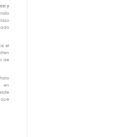
ico y
rollo
lazo
neado
ce el
miten
io de
torio
o en
Desde
 que