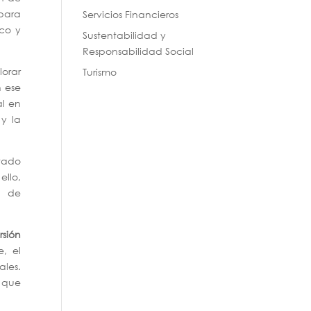
 para
Servicios Financieros
ico y
Sustentabilidad y
Responsabilidad Social
lorar
Turismo
n ese
al en
 y la
stado
llo,
s de
rsión
e, el
les.
o que