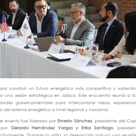
 construir un futuro energético más competitivo y sostenible
 una sesión estratégica en Jalisco. Este encuentro reunió a lí
ridades gubernamentales para intercambiar ideas, experienci
 del sistema energético a nivel regional y nacional.
el evento fue liderado por
E
rnesto Sánchez
, presidente del Cap
 por
Gerardo Hernández Vargas y Erika Santiago
, presiden
ctivamente. Durante la visita, la delegación sostuvo una reuni