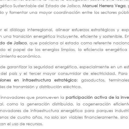
ergético Sustentable del Estado de Jalisco,
Manuel Herrera Vega
,
ado y fomentar una mayor coordinación entre los sectores públ
el diálogo interregional, alinear esfuerzos estratégicos y exp
na transición energética incluyente, eficiente y sostenible. E
ado de Jalisco
, que posiciona al estado como referente nacion
do el papel de las energías limpias, la eficiencia energética
ecimiento económico.
a de garantizar la seguridad energética, especialmente en un e
el país y el tercer mayor consumidor de electricidad. Para e
siones en infraestructura estratégica
: gasoductos, terminale
s de transmisión y distribución eléctrica.
o innovadores que promueven la
participación activa de la inve
l, como la generación distribuida, la cogeneración eficient
vadores de infraestructura energética para parques industria
enos de cuatro años, no solo son viables financieramente, sin
an el uso de recursos.