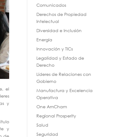
Comunicados
Derechos de Propiedad
Intelectual
Diversidad e Inclusión
Energía
Innovación y TICs
Legalidad y Estado de
Derecho
Líderes de Relaciones con
Gobierno
, el
Manufactura y Excelencia
deres
Operativa
as y
One AmCham
Regional Prosperity
ítulo
Salud
te y
Seguridad
ón de