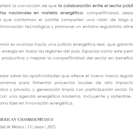
 reiteró la convicción de que
la colaboración entre el sector públ
tas nacionales en materia energética
, competitividad, desar
as que conforman el comité comparten una visión de largo p
la innovación tecnológica y promover un entorno regulatorio ali
omún es avanzar hacia una justicia energética real, que garanti
a energía en todas las regiones del país. Espacios como este per
ión productiva y mejorar la competitividad del sector en benefic
edor sobre las oportunidades que ofrece el nuevo marco regula
canismos para fomentar proyectos locales de alto impact
blico y privado, y generación limpia con participación social. 
on una agenda energética moderna, incluyente y sostenible,
como líder en innovación energética.
C
M
MERICAN
HAMBER/
EXICO
dad de México | 13 | mayo | 2025