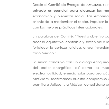
Desde el Comité de Energía de
, se
AMCHAM
privado es esencial para alcanzar las me
económico y bienestar social. Las empres
orientada a modernizar el sector, impulsar 
con las mejores prácticas internacionales.
En palabras del Comité: “Nuestro objetivo c
acceso equitativo, confiable y sostenible a l
fortalecer la certeza jurídica, atraer invers
todo México.”
La sesión concluyó con un diálogo enriquec
del sector energético, así como los me
electromovilidad, energía solar para uso pú
AmCham, reafirmamos nuestro compromiso c
permita a Jalisco -y a México- consolidarse 
A
Ciu