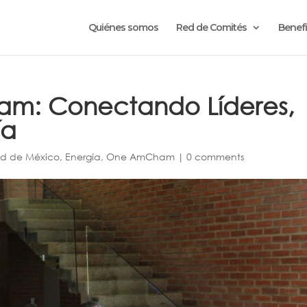
Quiénes somos
Red de Comités
Benefi
m: Conectando Líderes,
ía
d de México
,
Energía
,
One AmCham
|
0 comments