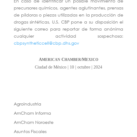
En caso de identificar un posible movimiento de
precursores químicos, agentes aglutinantes, prensas
de píldoras o piezas utilizadas en la producción de
drogas sintéticas, U.S. CBP pone a su disposición el
siguiente correo para reportar de forma anónima
cualquier actividad sospechosa:
cbpsyntheticcell@cbp.dhs.gov
A
C
M
MERICAN
HAMBER/
EXICO
Ciudad de México | 10 | octubre | 2024
Agroindustria
AmCham Informa
AmCham Noroeste
Asuntos Fiscales