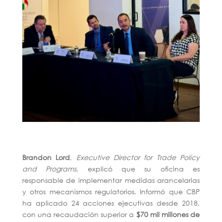
Brandon Lord
,
Executive Director for Trade Policy
and Programs
, explicó que su oficina es
responsable de implementar medidas arancelarias
y otros mecanismos regulatorios. Informó que CBP
ha aplicado 24 acciones ejecutivas desde 2018,
con una recaudación superior a
$70 mil millones de