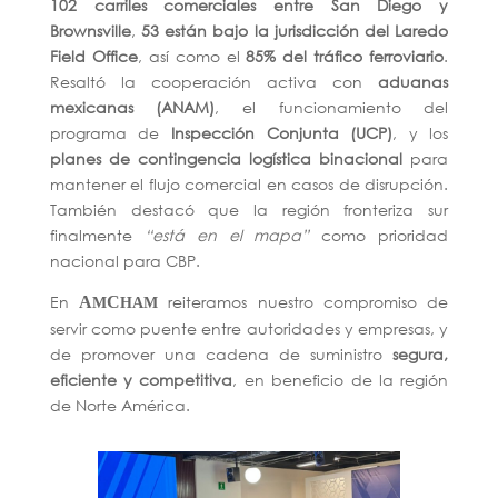
102 carriles comerciales entre San Diego y
Brownsville
,
53 están bajo la jurisdicción del Laredo
Field Office
, así como el
85% del tráfico ferroviario
.
Resaltó la cooperación activa con
aduanas
mexicanas (ANAM)
, el funcionamiento del
programa de
Inspección Conjunta (UCP)
, y los
planes de contingencia logística binacional
para
mantener el flujo comercial en casos de disrupción.
También destacó que la región fronteriza sur
finalmente
“está en el mapa”
como prioridad
nacional para CBP.
En
reiteramos nuestro compromiso de
A
C
M
HAM
servir como puente entre autoridades y empresas, y
de promover una cadena de suministro
segura,
eficiente y competitiva
, en beneficio de la región
de Norte América.