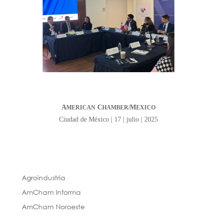
A
C
M
MERICAN
HAMBER/
EXICO
Ciudad de México | 17 | julio | 2025
Agroindustria
AmCham Informa
AmCham Noroeste