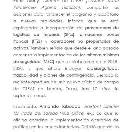
Peter Touhy
,
Director de CTPAT (Customs Trade
Partnership Against Terrorism)
, compartió las
acciones para fortalecer el programa y adaptarlo
a nuevas realidades. Informó que se está
explorando la incorporación de
proveedores de
logística de terceros (3PLs)
,
almacenes
,
zonas
francas (FTZs)
y
operadores no propietarios de
activos
. También señalo que desde el año pasado
comenzó la implementación de los
criterios
mínimos
de seguridad (MSC)
que se elaboraron entre 2018-
2020, y que ahora incluyen
ciberseguridad,
trazabilidad y planes de contingencia
. Destacó la
reciente apertura de una nueva oficina de campo
de CTPAT en
Laredo, Texas
, tras 17 años sin
expandir su red.
Finalmente,
Armando Taboada
,
Assistant Director
for Trade del Laredo Field Office
, explicó que su
oficina coordina la implementación operativa de
políticas en los cruces fronterizos. Detalló que de los