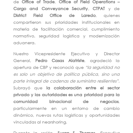
de
Office of Trade
,
Office of Field Operations –
Cargo and Conveyance Security
,
CTPAT
y de
District Field Office de Laredo
, quienes
compartieron sus prioridades institucionales en
materia de facilitación comercial, cumplimiento
normativo, seguridad logística y modernización
aduanera.
Nuestro Vicepresidente Ejecutivo y Director
General,
Pedro Casas Alatriste
, agradeció la
apertura de CBP y reconoció que
“la seguridad no
es solo un objetivo de política pública, sino una
parte integral de cadenas de suministro resilientes”
.
Subrayó que
la colaboración entre el sector
privado y las autoridades es una prioridad para la
comunidad binacional de negocios
,
particularmente en un entorno de cambio
dinámico, nuevas rutas logísticas y oportunidades
vinculadas al nearshoring.
Durante la sesión,
Susan S. Thomas
,
Executive