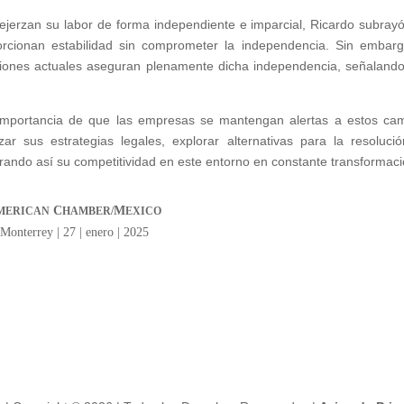
ejerzan su labor de forma independiente e imparcial, Ricardo subray
rcionan estabilidad sin comprometer la independencia. Sin embarg
iciones actuales aseguran plenamente dicha independencia, señaland
importancia de que las empresas se mantengan alertas a estos ca
ar sus estrategias legales, explorar alternativas para la resoluci
urando así su competitividad en este entorno en constante transformaci
C
M
MERICAN
HAMBER/
EXICO
Monterrey | 27 | enero | 2025