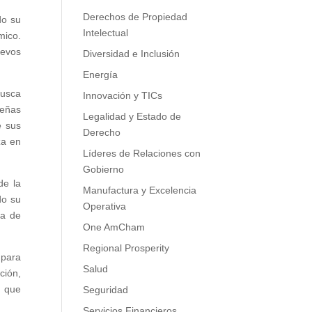
Derechos de Propiedad
do su
Intelectual
mico.
uevos
Diversidad e Inclusión
Energía
busca
Innovación y TICs
ueñas
Legalidad y Estado de
e sus
Derecho
za en
Líderes de Relaciones con
Gobierno
de la
Manufactura y Excelencia
do su
Operativa
ta de
One AmCham
Regional Prosperity
 para
Salud
ción,
s que
Seguridad
Servicios Financieros