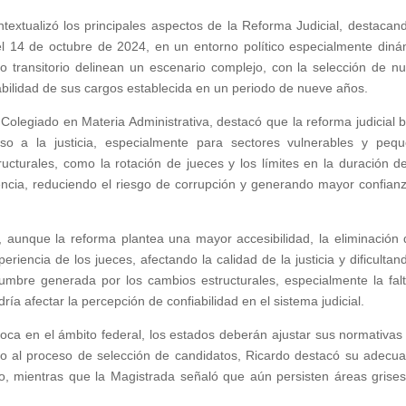
textualizó los principales aspectos de la Reforma Judicial, destacan
l el 14 de octubre de 2024, en un entorno político especialmente diná
ulo transitorio delinean un escenario complejo, con la selección de n
abilidad de sus cargos establecida en un periodo de nueve años.
 Colegiado en Materia Administrativa, destacó que la reforma judicial 
cceso a la justicia, especialmente para sectores vulnerables y peq
cturales, como la rotación de jueces y los límites en la duración d
arencia, reduciendo el riesgo de corrupción y generando mayor confian
 aunque la reforma plantea una mayor accesibilidad, la eliminación 
periencia de los jueces, afectando la calidad de la justicia y dificultan
dumbre generada por los cambios estructurales, especialmente la fal
ría afectar la percepción de confiabilidad en el sistema judicial.
foca en el ámbito federal, los estados deberán ajustar sus normativas
to al proceso de selección de candidatos, Ricardo destacó su adecua
ito, mientras que la Magistrada señaló que aún persisten áreas grise