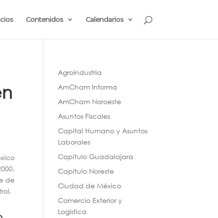
cios
Contenidos
Calendarios
Agroindustria
en
AmCham Informa
AmCham Noroeste
Asuntos Fiscales
Capital Humano y Asuntos
Laborales
Capítulo Guadalajara
éxico
000.
Capítulo Noreste
te de
Ciudad de México
rol.
Comercio Exterior y
Logística
n