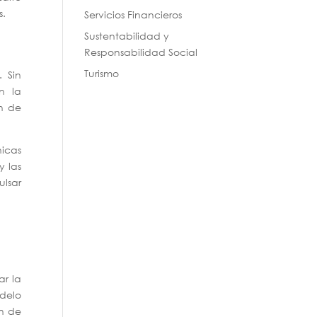
s.
Servicios Financieros
Sustentabilidad y
Responsabilidad Social
Turismo
. Sin
n la
ón de
nicas
y las
lsar
ar la
odelo
ón de