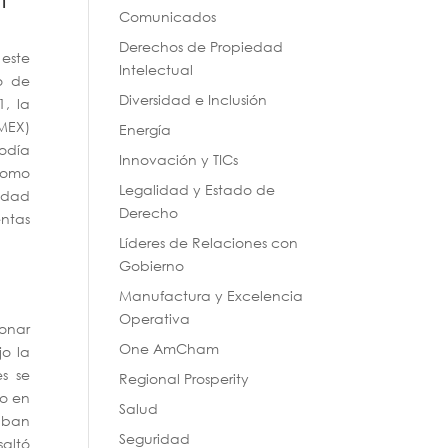
Comunicados
Derechos de Propiedad
 este
Intelectual
o de
Diversidad e Inclusión
1, la
MEX)
Energía
podía
Innovación y TICs
 como
Legalidad y Estado de
lidad
Derecho
entas
Líderes de Relaciones con
Gobierno
Manufactura y Excelencia
Operativa
ionar
One AmCham
jo la
es se
Regional Prosperity
 o en
Salud
aban
Seguridad
saltó