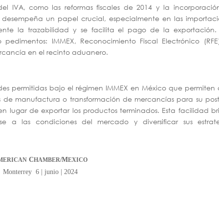
el IVA, como las reformas fiscales de 2014 y la incorporació
gen desempeña un papel crucial, especialmente en las importac
nte la trazabilidad y se facilita el pago de la exportación.
o pedimentos: IMMEX, Reconocimiento Fiscal Electrónico (RFE
rcancía en el recinto aduanero.
ades permitidas bajo el régimen IMMEX en México que permiten 
s de manufactura o transformación de mercancías para su post
 lugar de exportar los productos terminados. Esta facilidad b
se a las condiciones del mercado y diversificar sus estrate
C
M
MERICAN
HAMBER/
EXICO
Monterrey 6 | junio | 2024