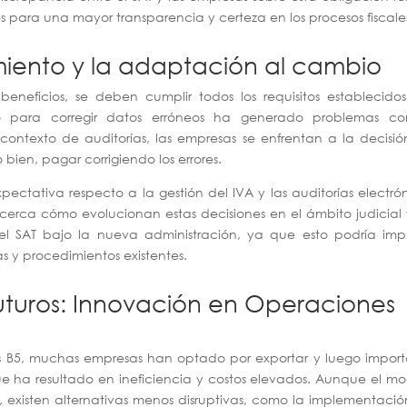
es para una mayor transparencia y certeza en los procesos fiscale
iento y la adaptación al cambio
eneficios, se deben cumplir todos los requisitos establecidos
para corregir datos erróneos ha generado problemas co
 contexto de auditorías, las empresas se enfrentan a la decisi
 bien, pagar corrigiendo los errores.
ctativa respecto a la gestión del IVA y las auditorías electró
 cerca cómo evolucionan estas decisiones en el ámbito judicial 
el SAT bajo la nueva administración, ya que esto podría impu
cas y procedimientos existentes.
Futuros: Innovación en Operaciones
es B5, muchas empresas han optado por exportar y luego import
 ha resultado en ineficiencia y costos elevados. Aunque el m
, existen alternativas menos disruptivas, como la implementaci