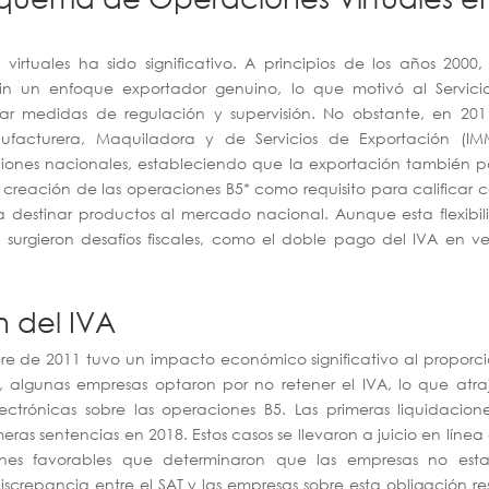
rtuales ha sido significativo. A principios de los años 2000,
in un enfoque exportador genuino, lo que motivó al Servici
tar medidas de regulación y supervisión. No obstante, en 201
ufacturera, Maquiladora y de Servicios de Exportación (IM
ciones nacionales, estableciendo que la exportación también 
a creación de las operaciones B5*
como requisito para calificar
 destinar productos al mercado nacional. Aunque esta flexibi
surgieron desafíos fiscales, como el doble pago del IVA en v
n del IVA
re de 2011 tuvo un impacto económico significativo al proporc
, algunas empresas optaron por no retener el IVA, lo que atra
ectrónicas sobre las operaciones B5. Las primeras liquidacion
eras sentencias en 2018. Estos casos se llevaron a juicio en línea
iones favorables que determinaron que las empresas no est
iscrepancia entre el SAT y las empresas sobre esta obligación re