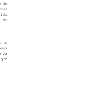
n de
iones
 Este
) de
a las
erior
rinda
gias