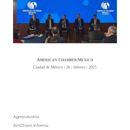
A
C
M
MERICAN
HAMBER/
EXICO
Ciudad de México | 26 | febrero | 2025
Agroindustria
AmCham Informa