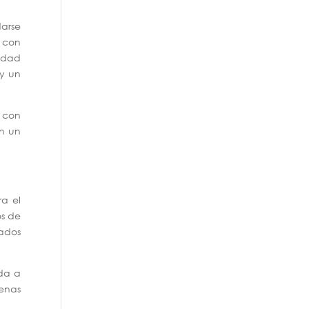
darse
 con
midad
 y un
 con
en un
ra el
os de
zados
ada a
denas