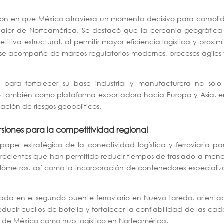
ieron en que México atraviesa un momento decisivo para consoli
alor de Norteamérica. Se destacó que la cercanía geográfica
tiva estructural, al permitir mayor eficiencia logística y proxi
se acompañe de marcos regulatorios modernos, procesos ágiles
s para fortalecer su base industrial y manufacturera no sólo
no también como plataforma exportadora hacia Europa y Asia, 
ación de riesgos geopolíticos.
versiones para la competitividad regional
papel estratégico de la conectividad logística y ferroviaria pa
s recientes que han permitido reducir tiempos de traslado a men
 kilómetros, así como la incorporación de contenedores especiali
ivada en el segundo puente ferroviario en Nuevo Laredo, orient
ducir cuellos de botella y fortalecer la confiabilidad de las ca
ad de México como hub logístico en Norteamérica.