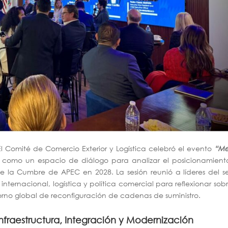
l Comité de Comercio Exterior y Logística celebró el evento
“Me
, como un espacio de diálogo para analizar el posicionamient
e la Cumbre de APEC en 2028. La sesión reunió a líderes del s
nternacional, logística y política comercial para reflexionar sobr
orno global de reconfiguración de cadenas de suministro.
Infraestructura, Integración y Modernización