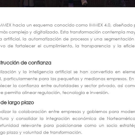
a IMMEX hacia un esquema conocido como IMMEX 4.0, diseñado 
más complejo y digitalizado. Esta transformación contempla ma
cia artificial, la automatización de procesos y una segmentació
tivo de fortalecer el cumplimiento, la transparencia y la efici
onstrucción de confianza
lización y la inteligencia artificial se han convertido en elem
al, particularmente para las pequeñas y medianas empresas. En
alecer la confianza entre autoridades y sector privado, así co
permita alinear regulación, tecnología e inversión.
de largo plazo
dizar la colaboración entre empresas y gobiernos para modern
ructura y consolidar la integración económica de Norteaméric
unidad relevante para posicionarse como un socio estratég
argo plazo y voluntad de transformación.