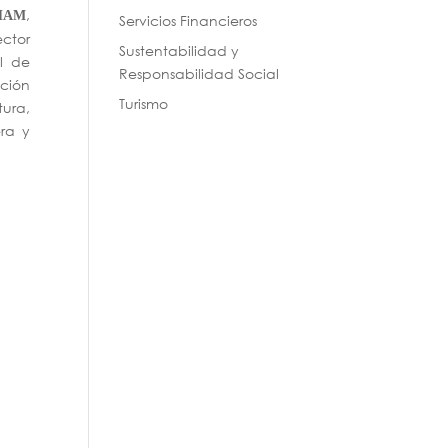
,
HAM
Servicios Financieros
ector
Sustentabilidad y
l de
Responsabilidad Social
ación
Turismo
tura,
era y