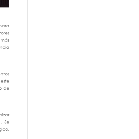
para
yores
n más
encia
entos
 este
mo de
izar
a. Se
ico,