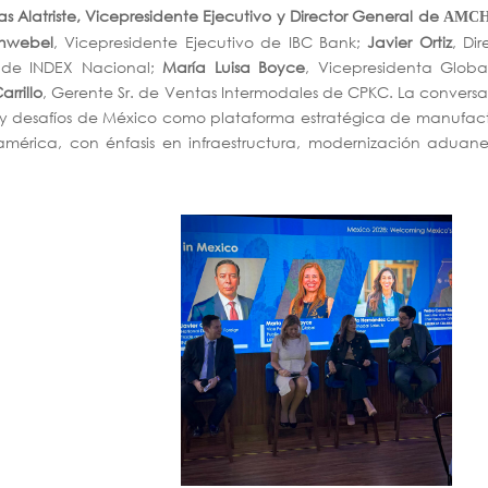
s Alatriste, Vicepresidente Ejecutivo y Director General de
AMC
chwebel
, Vicepresidente Ejecutivo de IBC Bank;
Javier Ortiz
, Dir
 de INDEX Nacional;
María Luisa Boyce
, Vicepresidenta Globa
rrillo
, Gerente Sr. de Ventas Intermodales de CPKC. La convers
es y desafíos de México como plataforma estratégica de manufac
eamérica, con énfasis en infraestructura, modernización aduan