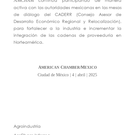
continúa participando de manera
A
C
M
HAM
activa con las autoridades mexicanas en las mesas
de diálogo del CADERR (Consejo Asesor de
Desarrollo Económico Regional y Relocalización),
para fortalecer a la industria e incrementar la
integración de las cadenas de proveeduría en
Norteamérica.
A
C
M
MERICAN
HAMBER/
EXICO
Ciudad de México | 4 | abril | 2025
Agroindustria